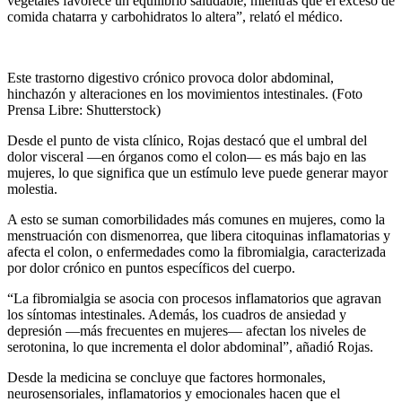
vegetales favorece un equilibrio saludable, mientras que el exceso de
comida chatarra y carbohidratos lo altera”, relató el médico.
Este trastorno digestivo crónico provoca dolor abdominal,
hinchazón y alteraciones en los movimientos intestinales. (Foto
Prensa Libre: Shutterstock)
Desde el punto de vista clínico, Rojas destacó que el umbral del
dolor visceral —en órganos como el colon— es más bajo en las
mujeres, lo que significa que un estímulo leve puede generar mayor
molestia.
A esto se suman comorbilidades más comunes en mujeres, como la
menstruación con dismenorrea, que libera citoquinas inflamatorias y
afecta el colon, o enfermedades como la fibromialgia, caracterizada
por dolor crónico en puntos específicos del cuerpo.
“La fibromialgia se asocia con procesos inflamatorios que agravan
los síntomas intestinales. Además, los cuadros de ansiedad y
depresión —más frecuentes en mujeres— afectan los niveles de
serotonina, lo que incrementa el dolor abdominal”, añadió Rojas.
Desde la medicina se concluye que factores hormonales,
neurosensoriales, inflamatorios y emocionales hacen que el