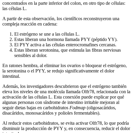
concentrados en la parte inferior del colon, en otro tipo de células:
las células L.
A partir de esta observación, los científicos reconstruyeron una
compleja reacción en cadena:
El estrógeno se une a las células L.
Estas liberan una hormona llamada PYY (péptido YY).
El PYY activa a las células enterocromafines cercanas.
Estas liberan serotonina, que estimula las fibras nerviosas
sensibles al dolor.
En ratones hembra, al eliminar los ovarios o bloquear el estrógeno,
la serotonina o el PYY, se redujo significativamente el dolor
intestinal.
Además, los investigadores descubrieron que el estrógeno también
eleva los niveles de una molécula llamada Olfr78, relacionada con la
activación de las células L. Esta conexión puede explicar por qué
algunas personas con síndrome de intestino irritable mejoran al
seguir dietas bajas en carbohidratos
Fodmap
(oligosacáridos,
disacáridos, monosacáridos y polioles fermentables).
Al reducir estos carbohidratos, se evita activar Olfr78, lo que podría
disminuir la producción de PYY y, en consecuencia, reducir el dolor