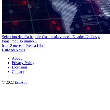
Selección de talla baja de Guatemala vence a Estados Unidos y
toma impulso rumbo...
hace 2 meses
·
Prensa Libre
EsilApp News
About
Privacy Policy
Licensing
Contact
© 2022
EsilApp
.