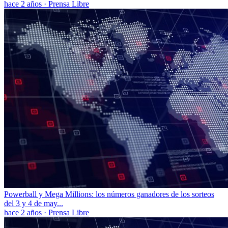
hace 2 años
·
Prensa Libre
Powerball y Mega Millions: los números ganadores de los sorteos
del 3 y 4 de may...
hace 2 años
·
Prensa Libre