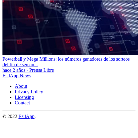
Powerball y Mega Millions: los números ganadores de los sorteos
del fin de seman...
hace 2 años
·
Prensa Libre
EsilApp News
About
Privacy Policy
Licensing
Contact
© 2022
EsilApp
.