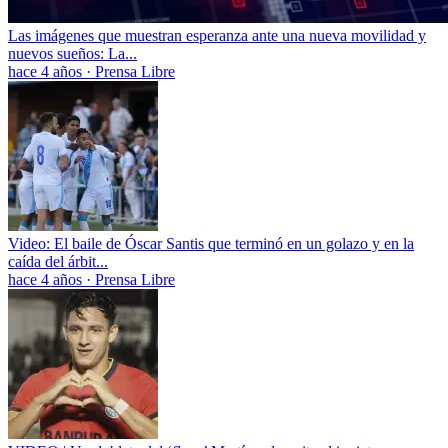
Las imágenes que muestran esperanza ante una nueva movilidad y
nuevos sueños: La...
hace 4 años
·
Prensa Libre
Video: El baile de Óscar Santis que terminó en un golazo y en la
caída del árbit...
hace 4 años
·
Prensa Libre