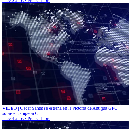
hace 2 años
·
Prensa Libre
VIDEO | Óscar Santis se estrena en la victoria de Antigua GFC
sobre el campeón C...
hace 3 años
·
Prensa Libre