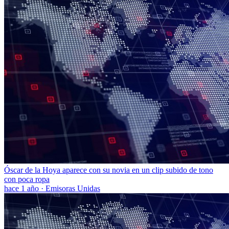
Óscar de la Hoya aparece con su novia en un clip subido de tono
con poca ropa
hace 1 año
·
Emisoras Unidas