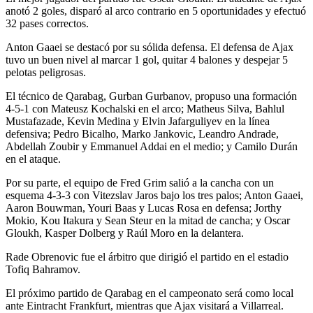
anotó 2 goles, disparó al arco contrario en 5 oportunidades y efectuó
32 pases correctos.
Anton Gaaei se destacó por su sólida defensa. El defensa de Ajax
tuvo un buen nivel al marcar 1 gol, quitar 4 balones y despejar 5
pelotas peligrosas.
El técnico de Qarabag, Gurban Gurbanov, propuso una formación
4-5-1 con Mateusz Kochalski en el arco; Matheus Silva, Bahlul
Mustafazade, Kevin Medina y Elvin Jafarguliyev en la línea
defensiva; Pedro Bicalho, Marko Jankovic, Leandro Andrade,
Abdellah Zoubir y Emmanuel Addai en el medio; y Camilo Durán
en el ataque.
Por su parte, el equipo de Fred Grim salió a la cancha con un
esquema 4-3-3 con Vitezslav Jaros bajo los tres palos; Anton Gaaei,
Aaron Bouwman, Youri Baas y Lucas Rosa en defensa; Jorthy
Mokio, Kou Itakura y Sean Steur en la mitad de cancha; y Oscar
Gloukh, Kasper Dolberg y Raúl Moro en la delantera.
Rade Obrenovic fue el árbitro que dirigió el partido en el estadio
Tofiq Bahramov.
El próximo partido de Qarabag en el campeonato será como local
ante Eintracht Frankfurt, mientras que Ajax visitará a Villarreal.