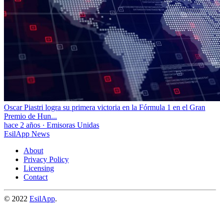
Oscar Piastri logra su primera victoria en la Fórmula 1 en el Gran
Premio de Hun...
hace 2 años
·
Emisoras Unidas
EsilApp News
About
Privacy Policy
Licensing
Contact
© 2022
EsilApp
.