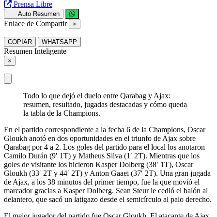
Prensa Libre
Auto Resumen
Enlace de Compartir
×
COPIAR
WHATSAPP
Resumen Inteligente
×
Todo lo que dejó el duelo entre Qarabag y Ajax:
resumen, resultado, jugadas destacadas y cómo queda
la tabla de la Champions.
En el partido correspondiente a la fecha 6 de la Champions, Oscar
Gloukh anotó en dos oportunidades en el triunfo de Ajax sobre
Qarabag por 4 a 2. Los goles del partido para el local los anotaron
Camilo Durán (9′ 1T) y Matheus Silva (1′ 2T). Mientras que los
goles de visitante los hicieron Kasper Dolberg (38′ 1T), Oscar
Gloukh (33′ 2T y 44′ 2T) y Anton Gaaei (37′ 2T). Una gran jugada
de Ajax, a los 38 minutos del primer tiempo, fue la que movió el
marcador gracias a Kasper Dolberg. Sean Steur le cedió el balón al
delantero, que sacó un latigazo desde el semicírculo al palo derecho.
El mejor jugador del partido fue Oscar Gloukh. El atacante de Ajax