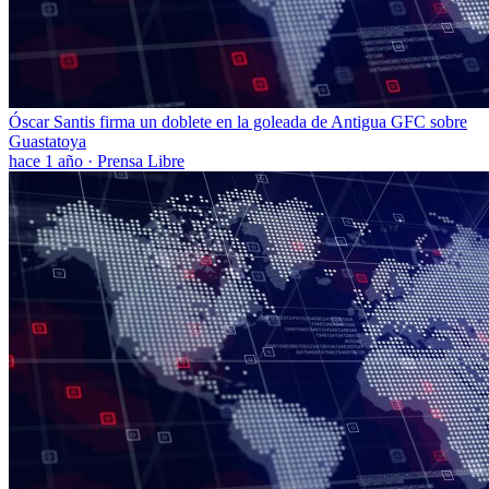
Óscar Santis firma un doblete en la goleada de Antigua GFC sobre
Guastatoya
hace 1 año
·
Prensa Libre