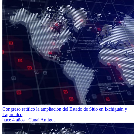
Congreso ratificó la ampliación del Estado de Sitio en Ixchiguán y
Tajumulco
hace 4 años
·
Canal Antigua