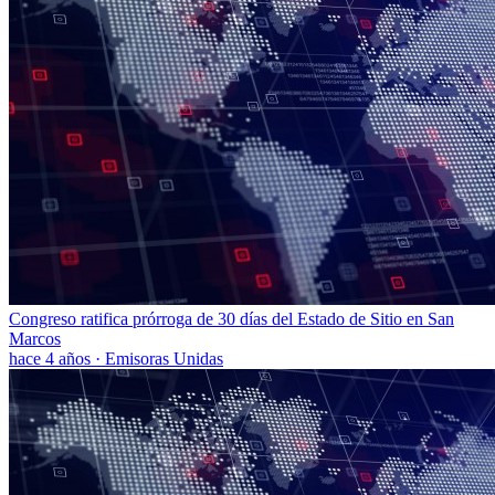
Congreso ratifica prórroga de 30 días del Estado de Sitio en San
Marcos
hace 4 años
·
Emisoras Unidas