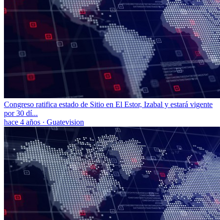
Congreso ratifica estado de Sitio en El Estor, Izabal y estará vigente
por 30 dí...
hace 4 años
·
Guatevision