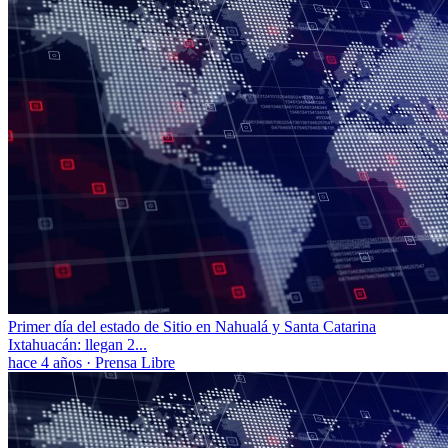
Primer día del estado de Sitio en Nahualá y Santa Catarina
Ixtahuacán: llegan 2...
hace 4 años
·
Prensa Libre