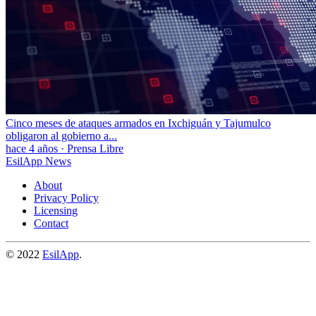
Cinco meses de ataques armados en Ixchiguán y Tajumulco
obligaron al gobierno a...
hace 4 años
·
Prensa Libre
EsilApp News
About
Privacy Policy
Licensing
Contact
© 2022
EsilApp
.