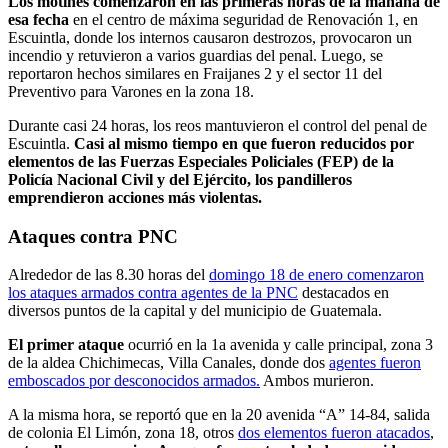
Los motines comenzaron en las primeras horas de la mañana de
esa fecha
en el centro de máxima seguridad de Renovación 1, en
Escuintla, donde los internos causaron destrozos, provocaron un
incendio y retuvieron a varios guardias del penal. Luego, se
reportaron hechos similares en Fraijanes 2 y el sector 11 del
Preventivo para Varones en la zona 18.
Durante casi 24 horas, los reos mantuvieron el control del penal de
Escuintla.
Casi al mismo tiempo en que fueron reducidos por
elementos de las Fuerzas Especiales Policiales (FEP) de la
Policía Nacional Civil y del Ejército, los pandilleros
emprendieron acciones más violentas.
Ataques contra PNC
Alrededor de las 8.30 horas del
domingo 18 de enero comenzaron
los ataques armados contra agentes de la PNC
destacados en
diversos puntos de la capital y del municipio de Guatemala.
El primer ataque
ocurrió en la 1a avenida y calle principal, zona 3
de la aldea Chichimecas, Villa Canales, donde dos
agentes fueron
emboscados por desconocidos armados.
Ambos murieron.
A la misma hora, se reportó que en la 20 avenida “A” 14-84, salida
de colonia El Limón, zona 18, otros
dos elementos fueron atacados
,