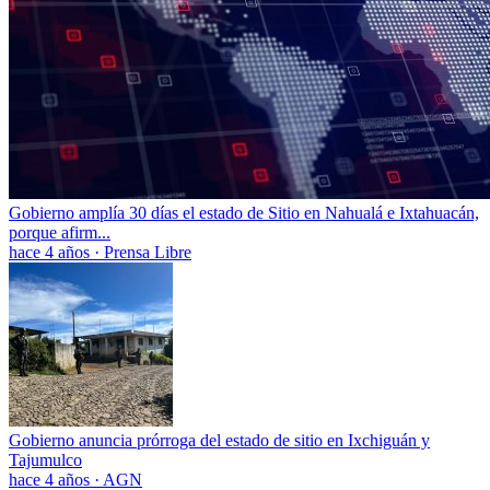
Gobierno amplía 30 días el estado de Sitio en Nahualá e Ixtahuacán,
porque afirm...
hace 4 años
·
Prensa Libre
Gobierno anuncia prórroga del estado de sitio en Ixchiguán y
Tajumulco
hace 4 años
·
AGN