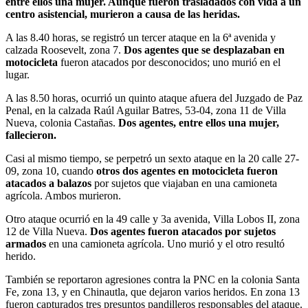
entre ellos una mujer. Aunque fueron trasladados con vida a un
centro asistencial, murieron a causa de las heridas.
A las 8.40 horas, se registró un tercer ataque en la 6ª avenida y
calzada Roosevelt, zona 7.
Dos agentes que se desplazaban en
motocicleta
fueron atacados por desconocidos; uno murió en el
lugar.
A las 8.50 horas, ocurrió un quinto ataque afuera del Juzgado de Paz
Penal, en la calzada Raúl Aguilar Batres, 53-04, zona 11 de Villa
Nueva, colonia Castañas.
Dos agentes, entre ellos una mujer,
fallecieron.
Casi al mismo tiempo, se perpetró un sexto ataque en la 20 calle 27-
09, zona 10, cuando
otros dos agentes en motocicleta fueron
atacados a balazos
por sujetos que viajaban en una camioneta
agrícola. Ambos murieron.
Otro ataque ocurrió en la 49 calle y 3a avenida, Villa Lobos II, zona
12 de Villa Nueva.
Dos agentes fueron atacados por sujetos
armados
en una camioneta agrícola. Uno murió y el otro resultó
herido.
También se reportaron agresiones contra la PNC en la colonia Santa
Fe, zona 13, y en Chinautla, que dejaron varios heridos. En zona 13
fueron capturados tres presuntos pandilleros responsables del ataque.