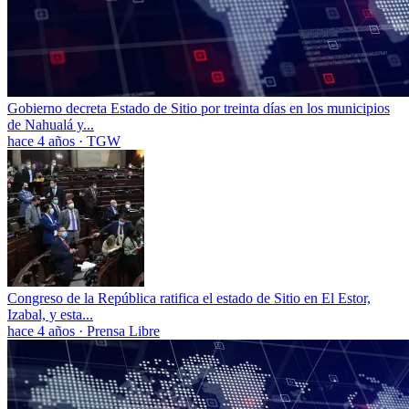
Gobierno decreta Estado de Sitio por treinta días en los municipios
de Nahualá y...
hace 4 años
·
TGW
Congreso de la República ratifica el estado de Sitio en El Estor,
Izabal, y esta...
hace 4 años
·
Prensa Libre