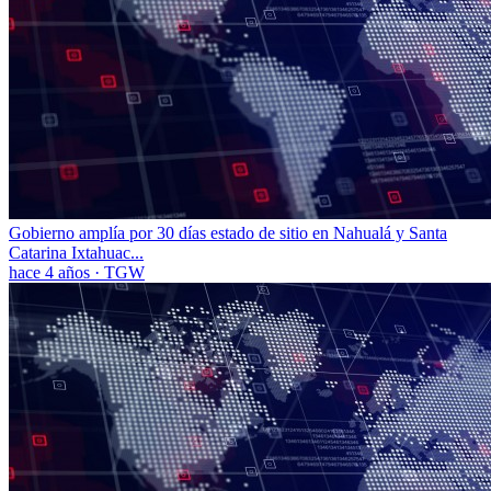
Gobierno amplía por 30 días estado de sitio en Nahualá y Santa
Catarina Ixtahuac...
hace 4 años
·
TGW