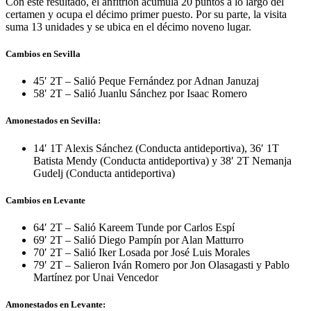
Con este resultado, el anfitrión acumula 20 puntos a lo largo del
certamen y ocupa el décimo primer puesto. Por su parte, la visita
suma 13 unidades y se ubica en el décimo noveno lugar.
Cambios en Sevilla
45′ 2T – Salió Peque Fernández por Adnan Januzaj
58′ 2T – Salió Juanlu Sánchez por Isaac Romero
Amonestados en Sevilla:
14′ 1T Alexis Sánchez (Conducta antideportiva), 36′ 1T
Batista Mendy (Conducta antideportiva) y 38′ 2T Nemanja
Gudelj (Conducta antideportiva)
Cambios en Levante
64′ 2T – Salió Kareem Tunde por Carlos Espí
69′ 2T – Salió Diego Pampín por Alan Matturro
70′ 2T – Salió Iker Losada por José Luis Morales
79′ 2T – Salieron Iván Romero por Jon Olasagasti y Pablo
Martínez por Unai Vencedor
Amonestados en Levante: