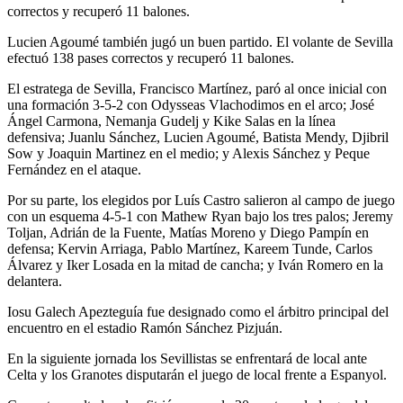
correctos y recuperó 11 balones.
Lucien Agoumé también jugó un buen partido. El volante de Sevilla
efectuó 138 pases correctos y recuperó 11 balones.
El estratega de Sevilla, Francisco Martínez, paró al once inicial con
una formación 3-5-2 con Odysseas Vlachodimos en el arco; José
Ángel Carmona, Nemanja Gudelj y Kike Salas en la línea
defensiva; Juanlu Sánchez, Lucien Agoumé, Batista Mendy, Djibril
Sow y Joaquin Martinez en el medio; y Alexis Sánchez y Peque
Fernández en el ataque.
Por su parte, los elegidos por Luís Castro salieron al campo de juego
con un esquema 4-5-1 con Mathew Ryan bajo los tres palos; Jeremy
Toljan, Adrián de la Fuente, Matías Moreno y Diego Pampín en
defensa; Kervin Arriaga, Pablo Martínez, Kareem Tunde, Carlos
Álvarez y Iker Losada en la mitad de cancha; y Iván Romero en la
delantera.
Iosu Galech Apezteguía fue designado como el árbitro principal del
encuentro en el estadio Ramón Sánchez Pizjuán.
En la siguiente jornada los Sevillistas se enfrentará de local ante
Celta y los Granotes disputarán el juego de local frente a Espanyol.