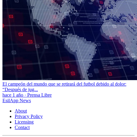
El campeón del mundo que se retirará del futbol debido al dolor:
“Después de jug...
hace 1 año
·
Prensa Libre
EsilApp News
About
Privacy Policy
Licensing
Contact