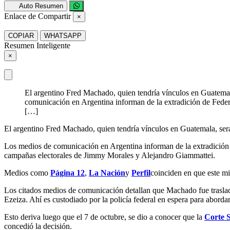
Auto Resumen
Enlace de Compartir
×
COPIAR
WHATSAPP
Resumen Inteligente
×
El argentino Fred Machado, quien tendría vínculos en Guatemal
comunicación en Argentina informan de la extradición de Feder
[…]
El argentino Fred Machado, quien tendría vínculos en Guatemala, será
Los medios de comunicación en Argentina informan de la extradición 
campañas electorales de Jimmy Morales y Alejandro Giammattei.
Medios como
Página 12
,
La Nación
y
Perfil
coinciden en que este mi
Los citados medios de comunicación detallan que Machado fue traslada
Ezeiza. Ahí es custodiado por la policía federal en espera para aborda
Esto deriva luego que el 7 de octubre, se dio a conocer que la
Corte S
concedió la decisión.