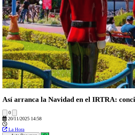
Así arranca la Navidad en el IRTRA: conci
0
20/11/2025 14:58
La Hora