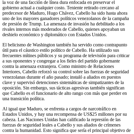
la voz de una facción de línea dura enfocada en preservar el
gobierno actual a cualquier costo. Teniente retirado cercano al
predecesor de Maduro, Hugo Chávez, Cabello ha sido hasta ahora
uno de los mayores ganadores políticos venezolanos de la campaña
de presión de Trump. La amenaza de invasión ha debilitado a los
rivales internos más moderados de Cabello, quienes apoyaban un
deshielo económico y diplomático con Estados Unidos.
El belicismo de Washington también ha servido como contrapunto
útil para el cáustico estilo político de Cabello. Ha utilizado sus
frecuentes mítines públicos y su programa de televisión para criticar
a sus oponentes y congregar a los fieles del partido gobernante
contra la amenaza extranjera. Como ministro de Relaciones
Interiores, Cabello reforzó su control sobre las fuerzas de seguridad
venezolanas durante el año pasado; instaló a aliados en puestos
clave y supervisó detenciones sistemáticas de simpatizantes de la
oposición. Sin embargo, sus tácticas agresivas también significan
que Cabello es el funcionario de alto rango con más que perder en
una transición política.
Al igual que Maduro, se enfrenta a cargos de narcotráfico en
Estados Unidos, y hay una recompensa de US$25 millones por su
cabeza. Las Naciones Unidas han calificado la represión de las
fuerzas de seguridad leales a Cabello y sus aliados de crímenes
contra la humanidad. Esto significa que sería el principal objetivo de