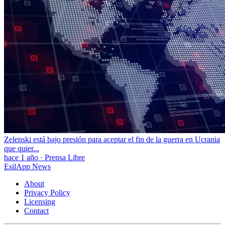
Zelenski está bajo presión para aceptar el fin de la guerra en Ucrania
que quier...
hace 1 año
·
Prensa Libre
EsilApp News
About
Privacy Policy
Licensing
Contact