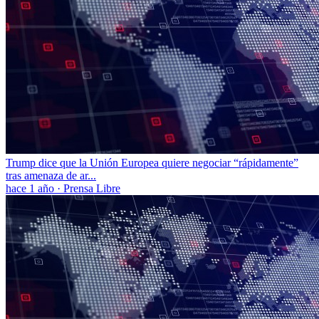
Trump dice que la Unión Europea quiere negociar “rápidamente”
tras amenaza de ar...
hace 1 año
·
Prensa Libre