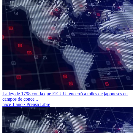
La ley de 1798 con la que EE.UU. encerró a miles de japoneses en
campos de conce...
hace 1 año
·
Prensa Libre