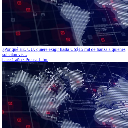
¿Por qué EE. UU. quiere exigir hasta US$15 mil de fianza a quienes
solicitan vis...
hace 1 año
·
Prensa Libre