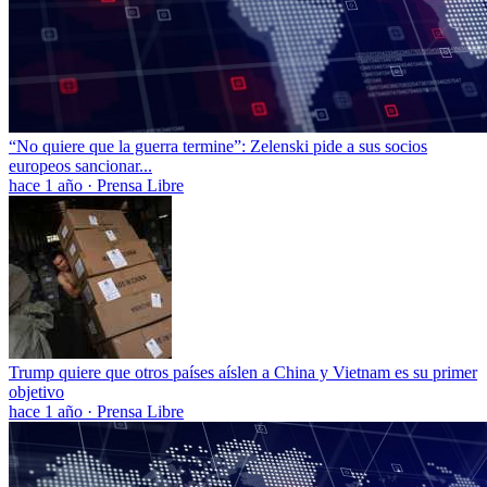
“No quiere que la guerra termine”: Zelenski pide a sus socios
europeos sancionar...
hace 1 año
·
Prensa Libre
Trump quiere que otros países aíslen a China y Vietnam es su primer
objetivo
hace 1 año
·
Prensa Libre