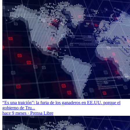
“Es una traición”: la furia de los ganaderos en EE.UU. porque el
gobierno de Tru...
hace 9 meses
·
Prensa Libre