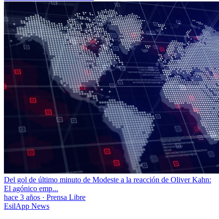
Del gol de último minuto de Modeste a la reacción de Oliver Kahn:
El agónico emp...
hace 3 años
·
Prensa Libre
EsilApp News