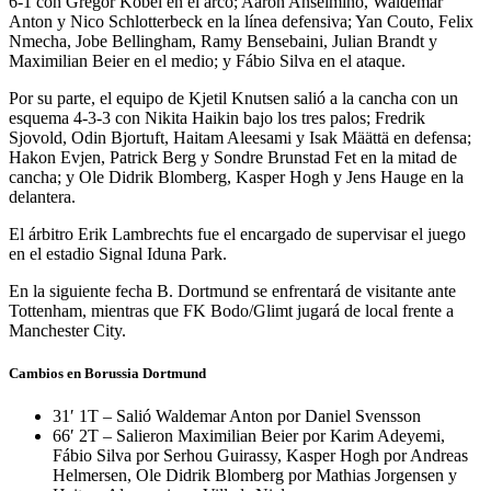
6-1 con Gregor Kobel en el arco; Aarón Anselmino, Waldemar
Anton y Nico Schlotterbeck en la línea defensiva; Yan Couto, Felix
Nmecha, Jobe Bellingham, Ramy Bensebaini, Julian Brandt y
Maximilian Beier en el medio; y Fábio Silva en el ataque.
Por su parte, el equipo de Kjetil Knutsen salió a la cancha con un
esquema 4-3-3 con Nikita Haikin bajo los tres palos; Fredrik
Sjovold, Odin Bjortuft, Haitam Aleesami y Isak Määttä en defensa;
Hakon Evjen, Patrick Berg y Sondre Brunstad Fet en la mitad de
cancha; y Ole Didrik Blomberg, Kasper Hogh y Jens Hauge en la
delantera.
El árbitro Erik Lambrechts fue el encargado de supervisar el juego
en el estadio Signal Iduna Park.
En la siguiente fecha B. Dortmund se enfrentará de visitante ante
Tottenham, mientras que FK Bodo/Glimt jugará de local frente a
Manchester City.
Cambios en Borussia Dortmund
31′ 1T – Salió Waldemar Anton por Daniel Svensson
66′ 2T – Salieron Maximilian Beier por Karim Adeyemi,
Fábio Silva por Serhou Guirassy, Kasper Hogh por Andreas
Helmersen, Ole Didrik Blomberg por Mathias Jorgensen y