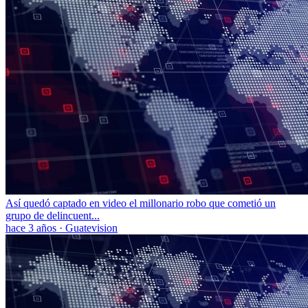
Así quedó captado en video el millonario robo que cometió un
grupo de delincuent...
hace 3 años
·
Guatevision