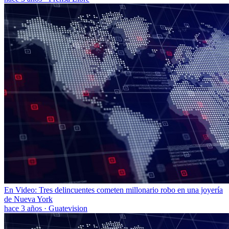
En Video: Tres delincuentes cometen millonario robo en una joyería
de Nueva York
hace 3 años
·
Guatevision