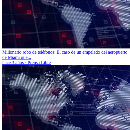
Millonario robo de teléfonos: El caso de un empelado del aeropuerto
de Miami que...
hace 3 años
·
Prensa Libre