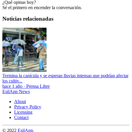
¿Qué opinas hoy?
Sé el primero en encender la conversación.
Noticias relacionadas
Termina la canícula y se esperan lluvias intensas que podrían afectar
los cultiv...
hace 1 año
·
Prensa Libre
EsilApp News
About
Privacy Policy
Licensing
Contact
© 2022
EsilApp
.