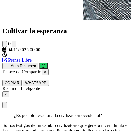
Cultivar la esperanza
0
04/11/2025 00:00
Prensa Libre
Auto Resumen
Enlace de Compartir
×
COPIAR
WHATSAPP
Resumen Inteligente
×
¿Es posible rescatar a la civilización occidental?
Somos testigos de un cambio civilizatorio que genera incertidumbre.
Los sucesos mundiales son difíciles de seguir. Persisten las crisis