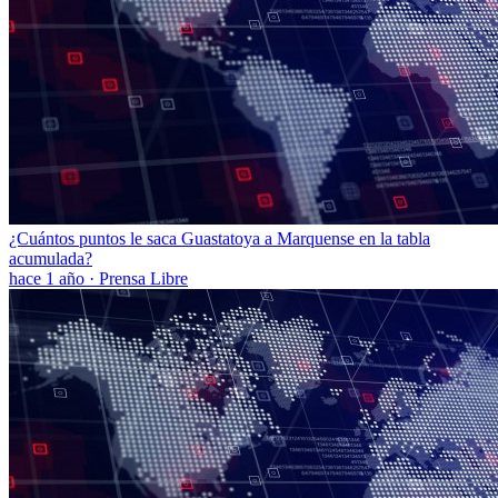
¿Cuántos puntos le saca Guastatoya a Marquense en la tabla
acumulada?
hace 1 año
·
Prensa Libre