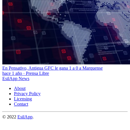
En Pensativo, Antigua GFC le gana 1 a 0 a Marquense
hace 1 año
·
Prensa Libre
EsilApp News
About
Privacy Policy
Licensing
Contact
© 2022
EsilApp
.