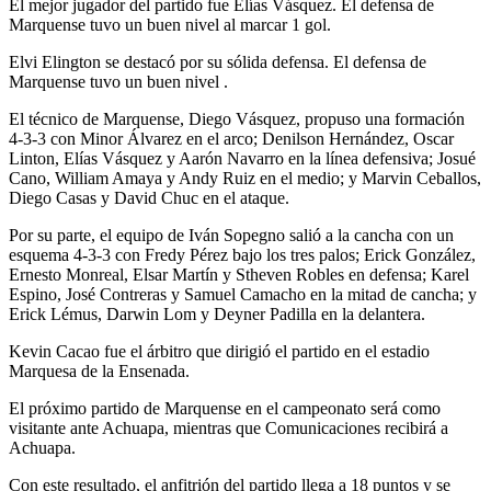
El mejor jugador del partido fue Elías Vásquez. El defensa de
Marquense tuvo un buen nivel al marcar 1 gol.
Elvi Elington se destacó por su sólida defensa. El defensa de
Marquense tuvo un buen nivel .
El técnico de Marquense, Diego Vásquez, propuso una formación
4-3-3 con Minor Álvarez en el arco; Denilson Hernández, Oscar
Linton, Elías Vásquez y Aarón Navarro en la línea defensiva; Josué
Cano, William Amaya y Andy Ruiz en el medio; y Marvin Ceballos,
Diego Casas y David Chuc en el ataque.
Por su parte, el equipo de Iván Sopegno salió a la cancha con un
esquema 4-3-3 con Fredy Pérez bajo los tres palos; Erick González,
Ernesto Monreal, Elsar Martín y Stheven Robles en defensa; Karel
Espino, José Contreras y Samuel Camacho en la mitad de cancha; y
Erick Lémus, Darwin Lom y Deyner Padilla en la delantera.
Kevin Cacao fue el árbitro que dirigió el partido en el estadio
Marquesa de la Ensenada.
El próximo partido de Marquense en el campeonato será como
visitante ante Achuapa, mientras que Comunicaciones recibirá a
Achuapa.
Con este resultado, el anfitrión del partido llega a 18 puntos y se