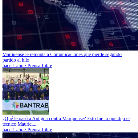
Marquense le remonta a Comunicaciones que pierde segundo
partido al hilo
hace 1 año
·
Prensa Libre
¿Qué le pasó a Antigua contra Marquense? Esto fue lo que dijo el
técnico Maurici...
hace 1 año
·
Prensa Libre