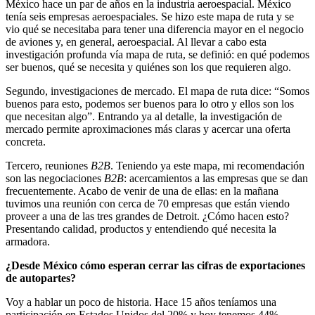
México hace un par de años en la industria aeroespacial. México
tenía seis empresas aeroespaciales. Se hizo este mapa de ruta y se
vio qué se necesitaba para tener una diferencia mayor en el negocio
de aviones y, en general, aeroespacial. Al llevar a cabo esta
investigación profunda vía mapa de ruta, se definió: en qué podemos
ser buenos, qué se necesita y quiénes son los que requieren algo.
Segundo, investigaciones de mercado. El mapa de ruta dice: “Somos
buenos para esto, podemos ser buenos para lo otro y ellos son los
que necesitan algo”. Entrando ya al detalle, la investigación de
mercado permite aproximaciones más claras y acercar una oferta
concreta.
Tercero, reuniones
B2B
. Teniendo ya este mapa, mi recomendación
son las negociaciones
B2B
: acercamientos a las empresas que se dan
frecuentemente. Acabo de venir de una de ellas: en la mañana
tuvimos una reunión con cerca de 70 empresas que están viendo
proveer a una de las tres grandes de Detroit. ¿Cómo hacen esto?
Presentando calidad, productos y entendiendo qué necesita la
armadora.
¿Desde México cómo esperan cerrar las cifras de exportaciones
de autopartes?
Voy a hablar un poco de historia. Hace 15 años teníamos una
participación en Estados Unidos del 20% y hoy tenemos 44%.