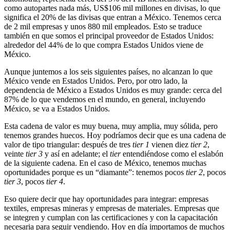
como autopartes nada más, US$106 mil millones en divisas, lo que
significa el 20% de las divisas que entran a México. Tenemos cerca
de 2 mil empresas y unos 880 mil empleados. Esto se traduce
también en que somos el principal proveedor de Estados Unidos:
alrededor del 44% de lo que compra Estados Unidos viene de
México.
Aunque juntemos a los seis siguientes países, no alcanzan lo que
México vende en Estados Unidos. Pero, por otro lado, la
dependencia de México a Estados Unidos es muy grande: cerca del
87% de lo que vendemos en el mundo, en general, incluyendo
México, se va a Estados Unidos.
Esta cadena de valor es muy buena, muy amplia, muy sólida, pero
tenemos grandes huecos. Hoy podríamos decir que es una cadena de
valor de tipo triangular: después de tres
tier 1
vienen diez
tier 2
,
veinte
tier 3
y así en adelante; el
tier
entendiéndose como el eslabón
de la siguiente cadena. En el caso de México, tenemos muchas
oportunidades porque es un “diamante”: tenemos pocos
tier 2
, pocos
tier 3
, pocos
tier 4
.
Eso quiere decir que hay oportunidades para integrar: empresas
textiles, empresas mineras y empresas de materiales. Empresas que
se integren y cumplan con las certificaciones y con la capacitación
necesaria para seguir vendiendo. Hoy en día importamos de muchos