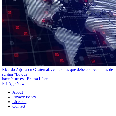
Ricardo Arjona en Guatemala: canciones que debe conocer antes de
su gira “Lo que...
hace 9 meses
·
Prensa Libre
EsilApp News
About
Privacy Policy
Licensing
Contact