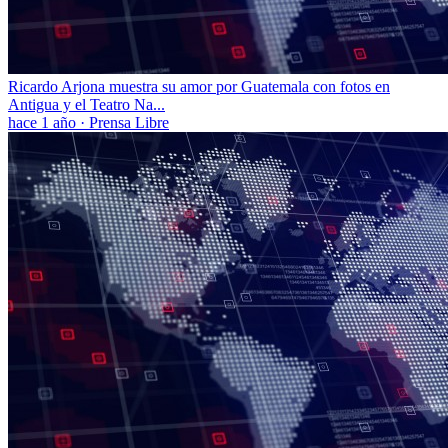
Ricardo Arjona muestra su amor por Guatemala con fotos en
Antigua y el Teatro Na...
hace 1 año
·
Prensa Libre