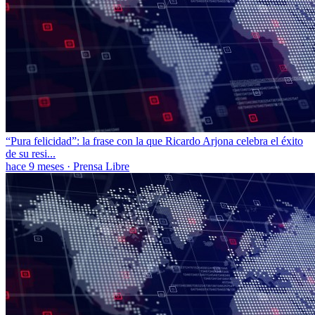
“Pura felicidad”: la frase con la que Ricardo Arjona celebra el éxito
de su resi...
hace 9 meses
·
Prensa Libre