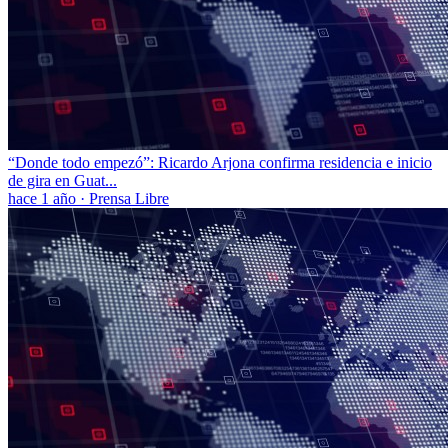
“Donde todo empezó”: Ricardo Arjona confirma residencia e inicio
de gira en Guat...
hace 1 año
·
Prensa Libre