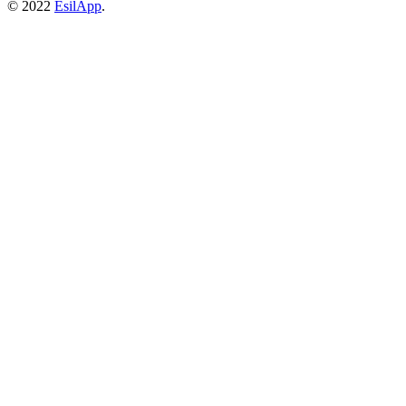
© 2022
EsilApp
.