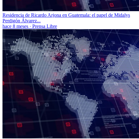
Residencia de Ricardo Arjona en Guatemala: el papel de Midalys
Perdigón Álvarez...
hace 8 meses
·
Prensa Libre