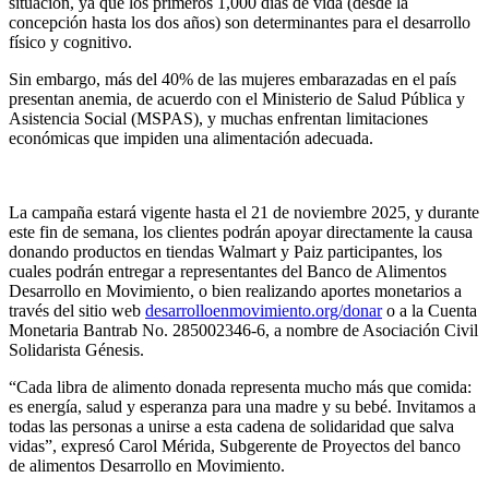
situación, ya que los primeros 1,000 días de vida (desde la
concepción hasta los dos años) son determinantes para el desarrollo
físico y cognitivo.
Sin embargo, más del 40% de las mujeres embarazadas en el país
presentan anemia, de acuerdo con el Ministerio de Salud Pública y
Asistencia Social (MSPAS), y muchas enfrentan limitaciones
económicas que impiden una alimentación adecuada.
La campaña estará vigente hasta el 21 de noviembre 2025, y durante
este fin de semana, los clientes podrán apoyar directamente la causa
donando productos en tiendas Walmart y Paiz participantes, los
cuales podrán entregar a representantes del Banco de Alimentos
Desarrollo en Movimiento, o bien realizando aportes monetarios a
través del sitio web
desarrolloenmovimiento.org/donar
o a la Cuenta
Monetaria Bantrab No. 285002346-6, a nombre de Asociación Civil
Solidarista Génesis.
“Cada libra de alimento donada representa mucho más que comida:
es energía, salud y esperanza para una madre y su bebé. Invitamos a
todas las personas a unirse a esta cadena de solidaridad que salva
vidas”, expresó Carol Mérida, Subgerente de Proyectos del banco
de alimentos Desarrollo en Movimiento.