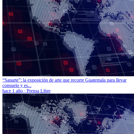
“Sanarte”: la exposición de arte que recorre Guatemala para llevar
consuelo y es...
hace 1 año
·
Prensa Libre