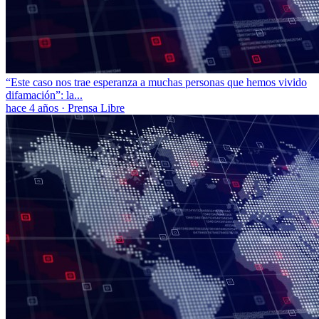
“Este caso nos trae esperanza a muchas personas que hemos vivido
difamación”: la...
hace 4 años
·
Prensa Libre