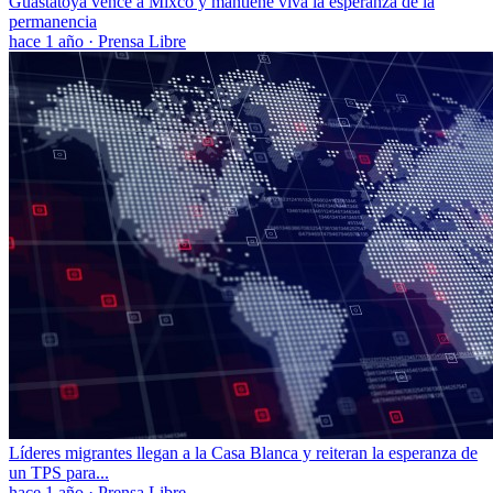
Guastatoya vence a Mixco y mantiene viva la esperanza de la
permanencia
hace 1 año
·
Prensa Libre
Líderes migrantes llegan a la Casa Blanca y reiteran la esperanza de
un TPS para...
hace 1 año
·
Prensa Libre