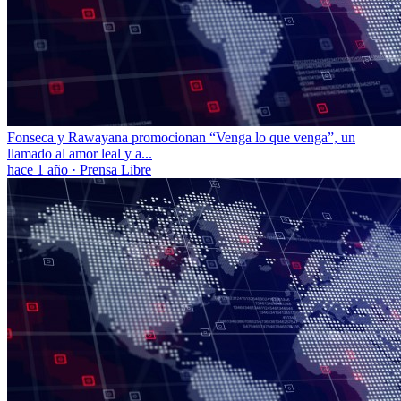
Fonseca y Rawayana promocionan “Venga lo que venga”, un
llamado al amor leal y a...
hace 1 año
·
Prensa Libre