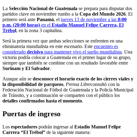
La
Selección Nacional de Guatemala
se prepara para disputar dos
partidos clave en noviembre rumbo a la
Copa del Mundo 2026
. El
primero será ante
Panamá
, el
jueves 13 de noviembre a las
8:00
p.m. (20:00 horas)
en el
Estadio Manuel Felipe Carrera, El
Trébo
l
, en la zona 3 capitalina.
Será la primera vez que ambas selecciones se enfrenten en una
eliminatoria mundialista en este escenario. Este
encuentro es
considerado
decisivo
para mantener vivo el sueño mundialista
. Una
victoria podría colocar a Guatemala en el primer lugar de su grupo,
siempre que también se combine con un resultado favorable entre
Surinam y El Salvador
.
Aunque aún se
desconoce el horario exacto de los cierres viales y
la disponibilidad de parqueos
,
Prensa Libre
consultó con la
Federación Nacional de Fútbol de Guatemala y la Policía Municipal
de Tránsito, y a continuación se comparten con el público los
detalles confirmados hasta el momento
.
Puertas de ingreso
Los
espectadores
podrán ingresar al
Estadio Manuel Felipe
Carrera “El Trébol”
de la siguiente manera: