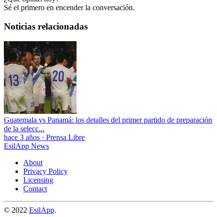
Sé el primero en encender la conversación.
Noticias relacionadas
Guatemala vs Panamá: los detalles del primer partido de preparación
de la selecc...
hace 3 años
·
Prensa Libre
EsilApp News
About
Privacy Policy
Licensing
Contact
© 2022
EsilApp
.