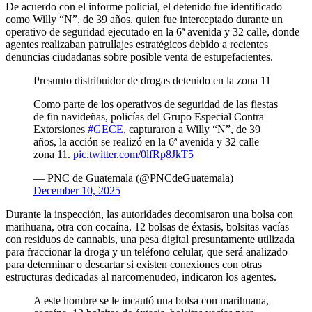
De acuerdo con el informe policial, el detenido fue identificado
como Willy “N”, de 39 años, quien fue interceptado durante un
operativo de seguridad ejecutado en la 6ª avenida y 32 calle, donde
agentes realizaban patrullajes estratégicos debido a recientes
denuncias ciudadanas sobre posible venta de estupefacientes.
Presunto distribuidor de drogas detenido en la zona 11
Como parte de los operativos de seguridad de las fiestas
de fin navideñas, policías del Grupo Especial Contra
Extorsiones
#GECE
, capturaron a Willy “N”, de 39
años, la acción se realizó en la 6ª avenida y 32 calle
zona 11.
pic.twitter.com/0lfRp8JkT5
— PNC de Guatemala (@PNCdeGuatemala)
December 10, 2025
Durante la inspección, las autoridades decomisaron una bolsa con
marihuana, otra con cocaína, 12 bolsas de éxtasis, bolsitas vacías
con residuos de cannabis, una pesa digital presuntamente utilizada
para fraccionar la droga y un teléfono celular, que será analizado
para determinar o descartar si existen conexiones con otras
estructuras dedicadas al narcomenudeo, indicaron los agentes.
A este hombre se le incautó una bolsa con marihuana,