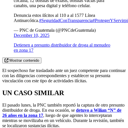
cocaína, 12 bolsitas de éxtasis, bolsitas vacías para
canabis, una pesa digital y teléfono celular.
Denuncia estos ilícitos al 110 a al 1577 Línea
Antinarcótica.
#SeguridadConTransparencia
#ProtegerYServir
p
— PNC de Guatemala (@PNCdeGuatemala)
December 10, 2025
Detienen a presunto distribuidor de droga al menudeo
en zona 17
Mostrar contenido
El sospechoso fue trasladado ante un juez competente para continuar
con las diligencias correspondientes y establecer su presunta
vinculación con este tipo de actividades ilícitas.
UN CASO SIMILAR
El pasado lunes, la PNC también reportó la captura de otro presunto
distribuidor de droga. En esa ocasión, se
detuvo a Wilian “N” de
26 años en la zona 17
, luego de que agentes lo interceptaran
mientras se movilizaba en un vehículo. Durante la revisión, también
se localizaron sustancias ilícitas.