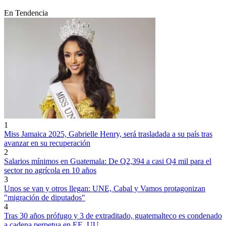
En Tendencia
1
Miss Jamaica 2025, Gabrielle Henry, será trasladada a su país tras
avanzar en su recuperación
2
Salarios mínimos en Guatemala: De Q2,394 a casi Q4 mil para el
sector no agrícola en 10 años
3
Unos se van y otros llegan: UNE, Cabal y Vamos protagonizan
"migración de diputados"
4
Tras 30 años prófugo y 3 de extraditado, guatemalteco es condenado
a cadena perpetua en EE. UU.