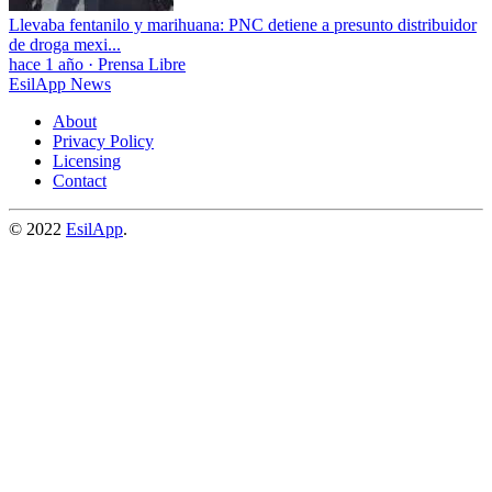
Llevaba fentanilo y marihuana: PNC detiene a presunto distribuidor
de droga mexi...
hace 1 año
·
Prensa Libre
EsilApp News
About
Privacy Policy
Licensing
Contact
© 2022
EsilApp
.