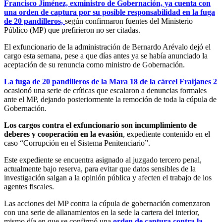
Francisco Jiménez, exministro de Gobernación, ya cuenta con
una orden de captura por su posible responsabilidad en la fuga
de 20 pandilleros,
según confirmaron fuentes del Ministerio
Público (MP) que prefirieron no ser citadas.
El exfuncionario de la administración de Bernardo Arévalo dejó el
cargo esta semana, pese a que días antes ya se había anunciado la
aceptación de su renuncia como ministro de Gobernación.
La fuga de 20 pandilleros de la Mara 18 de la cárcel Fraijanes 2
ocasionó una serie de críticas que escalaron a denuncias formales
ante el MP, dejando posteriormente la remoción de toda la cúpula de
Gobernación.
Los cargos contra el exfuncionario son incumplimiento de
deberes y cooperación en la evasión
, expediente contenido en el
caso “Corrupción en el Sistema Penitenciario”.
Este expediente se encuentra asignado al juzgado tercero penal,
actualmente bajo reserva, para evitar que datos sensibles de la
investigación salgan a la opinión pública y afecten el trabajo de los
agentes fiscales.
Las acciones del MP contra la cúpula de gobernación comenzaron
con una serie de allanamientos en la sede la cartera del interior,
mismo día en que se confirmó una
orden de captura contra la