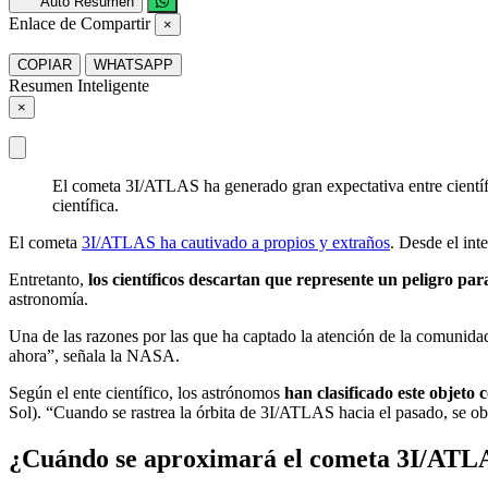
Auto Resumen
Enlace de Compartir
×
COPIAR
WHATSAPP
Resumen Inteligente
×
El cometa 3I/ATLAS ha generado gran expectativa entre científi
científica.
El cometa
3I/ATLAS ha cautivado a propios y extraños
. Desde el inte
Entretanto,
los científicos descartan que represente un peligro p
astronomía.
Una de las razones por las que ha captado la atención de la comunida
ahora”, señala la NASA.
Según el ente científico, los astrónomos
han clasificado este objeto 
Sol). “Cuando se rastrea la órbita de 3I/ATLAS hacia el pasado, se o
¿Cuándo se aproximará el cometa 3I/ATLA