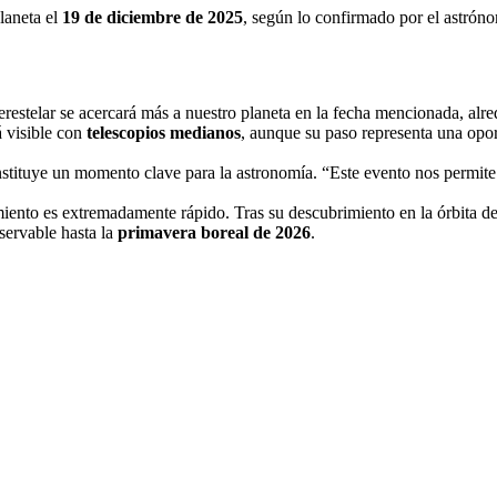
laneta el
19 de diciembre de 2025
, según lo confirmado por el astrón
restelar se acercará más a nuestro planeta en la fecha mencionada, alr
á visible con
telescopios medianos
, aunque su paso representa una opo
tituye un momento clave para la astronomía. “Este evento nos permite es
to es extremadamente rápido. Tras su descubrimiento en la órbita de 
servable hasta la
primavera boreal de 2026
.