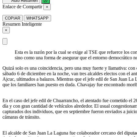
Auto Resumen
Enlace de Compartir
×
COPIAR
WHATSAPP
Resumen Inteligente
×
Esta es la razón por la cual se exige al TSE que refuerce los con
sino como una forma de asegurar que el entorno democrático no s
Quizá solo es una coincidencia, pero una muy fuerte y llamativa: con 
sábado 6 de diciembre en la noche, van tres alcaldes electos con el an
Ajcuc, ultimados a balazos. Mientras que el jefe edil de San Juan La L
que los familiares han puesto en duda. Chavajay fue encontrado moribu
En el caso del jefe edil de Chuarrancho, el atentado fue cometido el 26 d
día y con gran cantidad de vehículos alrededor. El usual congestionami
capturados dos individuos, que en septiembre fueron enviados a juicio
cámaras de tránsito.
El alcalde de San Juan La Laguna fue colaborador cercano del diputad