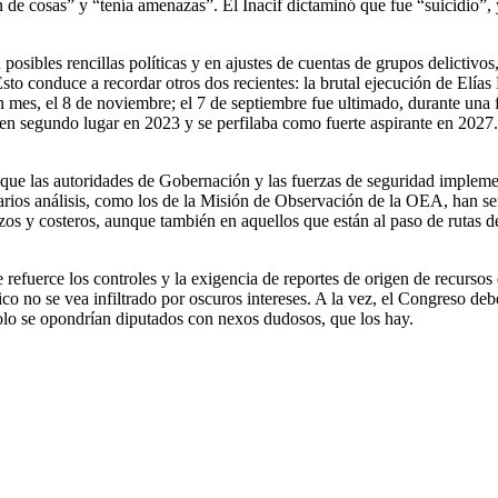
e cosas” y “tenía amenazas”. El Inacif dictaminó que fue “suicidio”, y
n posibles rencillas políticas y en ajustes de cuentas de grupos delictiv
sto conduce a recordar otros dos recientes: la brutal ejecución de Elía
n mes, el 8 de noviembre; el 7 de septiembre fue ultimado, durante una 
 en segundo lugar en 2023 y se perfilaba como fuerte aspirante en 2027.
 que las autoridades de Gobernación y las fuerzas de seguridad implemen
varios análisis, como los de la Misión de Observación de la OEA, han se
izos y costeros, aunque también en aquellos que están al paso de rutas 
 refuerce los controles y la exigencia de reportes de origen de recursos 
o no se vea infiltrado por oscuros intereses. A la vez, el Congreso deb
solo se opondrían diputados con nexos dudosos, que los hay.