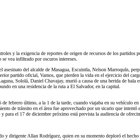
troles y la exigencia de reportes de origen de recursos de los partidos p
e vea infiltrado por oscuros intereses.
el asesinato del alcalde de Masagua, Escuintla, Nelson Marroquín, perpe
terior partido oficial, Vamos, que pierden la vida en el ejercicio del 
aguna, Sololá, Daniel Chavajay, murió a causa de una herida de bala en 
ndo en una residencia de la ruta a El Salvador, en la capital.
e febrero último, a la 1 de la tarde, cuando viajaba en su vehículo en la 
ento de tránsito en el área fue aprovechado por un sicario que intentó 
 y para el 17 de diciembre próximo está prevista la audiencia de ofrecim
o y dirigente Allan Rodríguez, quien en su momento deploró el hecho y 