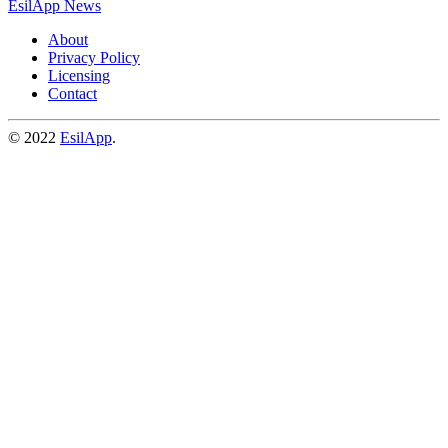
EsilApp News
About
Privacy Policy
Licensing
Contact
© 2022
EsilApp
.