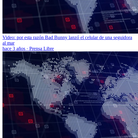
Video: por esta razón Bad Bunny lanzó el celular de una seguidora
al mar
hace 3 años
·
Prensa Libre