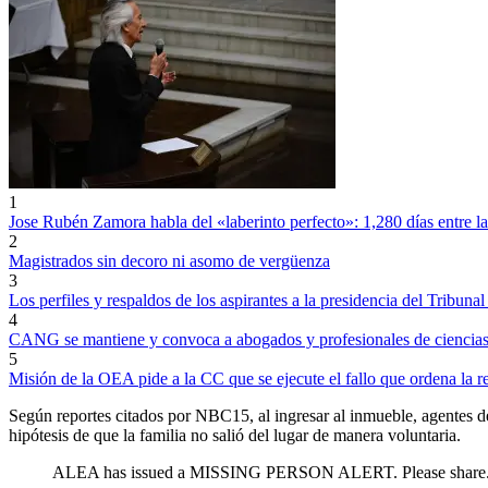
1
Jose Rubén Zamora habla del «laberinto perfecto»: 1,280 días entre l
2
Magistrados sin decoro ni asomo de vergüenza
3
Los perfiles y respaldos de los aspirantes a la presidencia del Tribun
4
CANG se mantiene y convoca a abogados y profesionales de ciencias 
5
Misión de la OEA pide a la CC que se ejecute el fallo que ordena la
Según reportes citados por NBC15, al ingresar al inmueble, agentes de
hipótesis de que la familia no salió del lugar de manera voluntaria.
ALEA has issued a MISSING PERSON ALERT. Please share