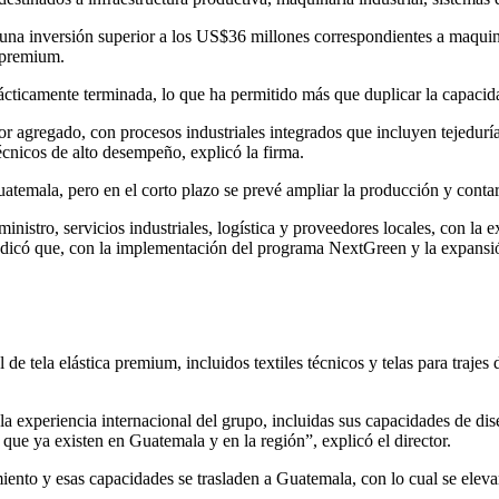
 una inversión superior a los US$36 millones correspondientes a maquin
s premium.
cticamente terminada, lo que ha permitido más que duplicar la capacidad
r agregado, con procesos industriales integrados que incluyen tejeduría
técnicos de alto desempeño, explicó la firma.
uatemala, pero en el corto plazo se prevé ampliar la producción y contar
inistro, servicios industriales, logística y proveedores locales, con la
 indicó que, con la implementación del programa NextGreen y la expansió
de tela elástica premium, incluidos textiles técnicos y telas para trajes
 experiencia internacional del grupo, incluidas sus capacidades de dis
 que ya existen en Guatemala y en la región”, explicó el director.
to y esas capacidades se trasladen a Guatemala, con lo cual se elevará e