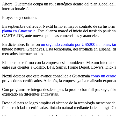
Ahora, Guatemala ocupa un rol estratégico dentro del plan global del 
internacionales”.
Proyectos y contratos
En septiembre del 2025, Nextil firmó el mayor contrato de su histor
planta en Guatemala.
Esta alianza marcó el inicio del traslado paula
CAFTA-DR, ante nuevas políticas comerciales y aranceles.
En diciembre, firmaron
un segundo contrato por US$200 millones, t
tintado natural Greendyes. Esta tecnología, desarrollada en España, 
mercados internacionales.
El acuerdo se firmó con la empresa estadounidense Maxum Internation
entre sus clientes a Costco, BJ’s, Sam’s, Home Depot, Lowe’s, Dick
Nextil destaca que este avance consolida a Guatemala
como un centro 
proveedores certificados. Además, la empresa ya ha realizado exporta
Con programa se integra desde el país la producción full package, fibr
explicado en diferentes entrevistas.
Desde el país se logró ampliar el alcance de la tecnología mencionada 
fibras recicladas certificadas, tintado natural mediante la tecnolo