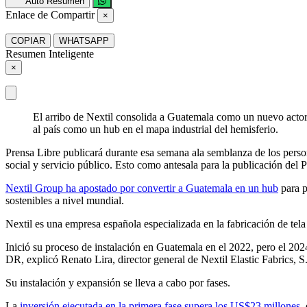
Auto Resumen
Enlace de Compartir
×
COPIAR
WHATSAPP
Resumen Inteligente
×
El arribo de Nextil consolida a Guatemala como un nuevo actor c
al país como un hub en el mapa industrial del hemisferio.
Prensa Libre publicará durante esa semana ala semblanza de los perso
social y servicio público. Esto como antesala para la publicación del 
Nextil Group ha apostado por convertir a Guatemala en un hub
para p
sostenibles a nivel mundial.
Nextil es una empresa española especializada en la fabricación de tel
Inició su proceso de instalación en Guatemala en el 2022, pero el 202
DR, explicó Renato Lira, director general de Nextil Elastic Fabrics, S. 
Su instalación y expansión se lleva a cabo por fases.
La
inversión ejecutada en la primera fase supera los US$23 millones,