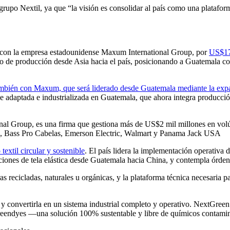
grupo Nextil, ya que “la visión es consolidar al país como una platafor
ia con la empresa estadounidense Maxum International Group, por
US$175
tino de producción desde Asia hacia el país, posicionando a Guatemala 
ambién con Maxum, que será liderado desde Guatemala mediante la exp
fue adaptada e industrializada en Guatemala, que ahora integra producci
al Group, es una firma que gestiona más de US$2 mil millones en volú
’s, Bass Pro Cabelas, Emerson Electric, Walmart y Panama Jack USA
textil circular y sostenible
. El país lidera la implementación operativa 
ciones de tela elástica desde Guatemala hacia China, y contempla órde
as recicladas, naturales u orgánicas, y la plataforma técnica necesaria p
y convertirla en un sistema industrial completo y operativo. NextGreen 
gía Greendyes —una solución 100% sustentable y libre de químicos con