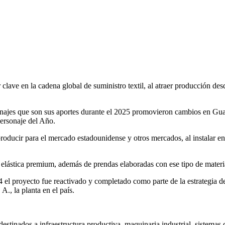
lave en la cadena global de suministro textil, al atraer producción des
najes que son sus aportes durante el 2025 promovieron cambios en Guat
Personaje del Año.
roducir para el mercado estadounidense y otros mercados, al instalar e
a elástica premium, además de prendas elaboradas con ese tipo de materi
4 el proyecto fue reactivado y completado como parte de la estrategia d
A., la planta en el país.
destinados a infraestructura productiva, maquinaria industrial, sistemas