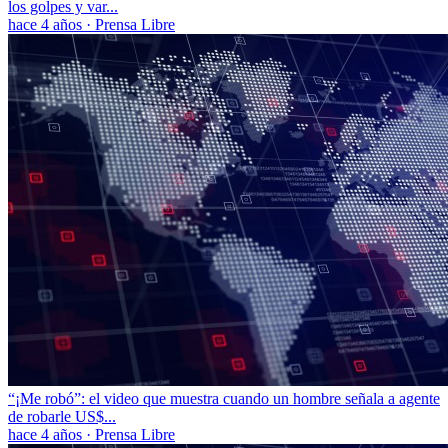
los golpes y var...
hace 4 años
·
Prensa Libre
“¡Me robó”: el video que muestra cuando un hombre señala a agente
de robarle US$...
hace 4 años
·
Prensa Libre