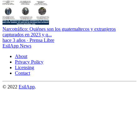
Narcotráfico: Quiénes son los guatemaltecos y extranjeros
capturados en 2023 y q...
hace 3 años
·
Prensa Libre
EsilApp News
About
Privacy Policy
Licensing
Contact
© 2022
EsilApp
.