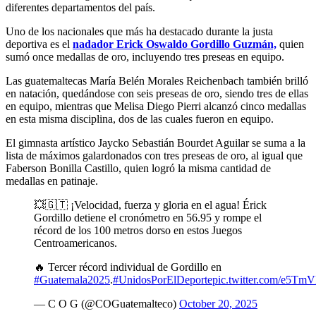
diferentes departamentos del país.
Uno de los nacionales que más ha destacado durante la justa
deportiva es el
nadador Erick Oswaldo Gordillo Guzmán,
quien
sumó once medallas de oro, incluyendo tres preseas en equipo.
Las guatemaltecas María Belén Morales Reichenbach también brilló
en natación, quedándose con seis preseas de oro, siendo tres de ellas
en equipo, mientras que Melisa Diego Pierri alcanzó cinco medallas
en esta misma disciplina, dos de las cuales fueron en equipo.
El gimnasta artístico Jaycko Sebastián Bourdet Aguilar se suma a la
lista de máximos galardonados con tres preseas de oro, al igual que
Faberson Bonilla Castillo, quien logró la misma cantidad de
medallas en patinaje.
💥🇬🇹 ¡Velocidad, fuerza y gloria en el agua! Érick
Gordillo detiene el cronómetro en 56.95 y rompe el
récord de los 100 metros dorso en estos Juegos
Centroamericanos.
🔥 Tercer récord individual de Gordillo en
#Guatemala2025
.
#UnidosPorElDeporte
pic.twitter.com/e5Tm
— C O G (@COGuatemalteco)
October 20, 2025