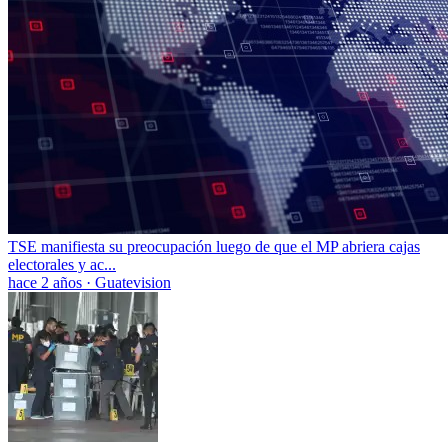
TSE manifiesta su preocupación luego de que el MP abriera cajas
electorales y ac...
hace 2 años
·
Guatevision