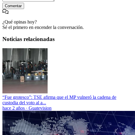
Comentar
¿Qué opinas hoy?
Sé el primero en encender la conversación.
Noticias relacionadas
“Fue grotesco”: TSE afirma que el MP vulneró la cadena de
custodia del voto al a...
hace 2 años
·
Guatevision