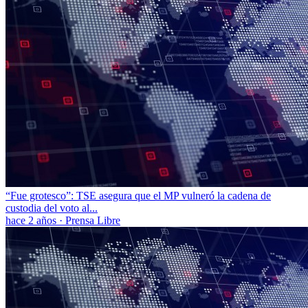
“Fue grotesco”: TSE asegura que el MP vulneró la cadena de
custodia del voto al...
hace 2 años
·
Prensa Libre