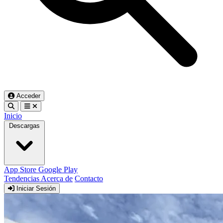
Acceder
Inicio
Descargas
App Store
Google Play
Tendencias
Acerca de
Contacto
Iniciar Sesión