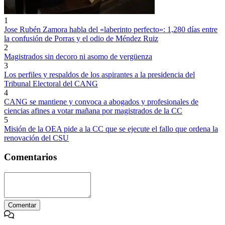
1
Jose Rubén Zamora habla del «laberinto perfecto»: 1,280 días entre
la confusión de Porras y el odio de Méndez Ruiz
2
Magistrados sin decoro ni asomo de vergüenza
3
Los perfiles y respaldos de los aspirantes a la presidencia del
Tribunal Electoral del CANG
4
CANG se mantiene y convoca a abogados y profesionales de
ciencias afines a votar mañana por magistrados de la CC
5
Misión de la OEA pide a la CC que se ejecute el fallo que ordena la
renovación del CSU
Comentarios
Comentar