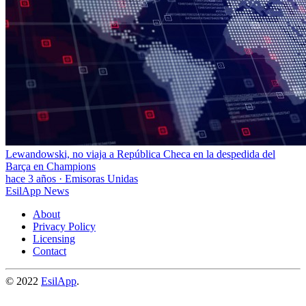
Lewandowski, no viaja a República Checa en la despedida del
Barça en Champions
hace 3 años
·
Emisoras Unidas
EsilApp News
About
Privacy Policy
Licensing
Contact
© 2022
EsilApp
.