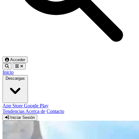
Acceder
Inicio
Descargas
App Store
Google Play
Tendencias
Acerca de
Contacto
Iniciar Sesión