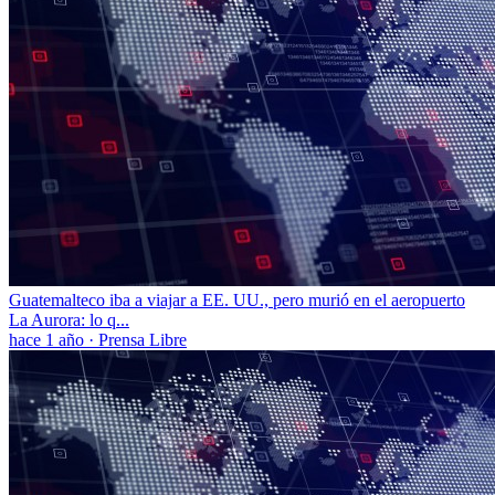
Guatemalteco iba a viajar a EE. UU., pero murió en el aeropuerto
La Aurora: lo q...
hace 1 año
·
Prensa Libre