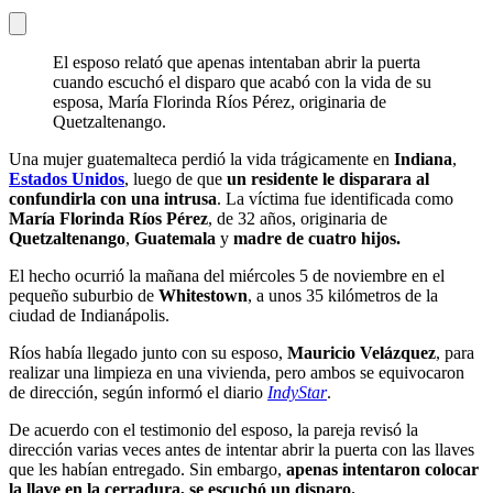
El esposo relató que apenas intentaban abrir la puerta
cuando escuchó el disparo que acabó con la vida de su
esposa, María Florinda Ríos Pérez, originaria de
Quetzaltenango.
Una mujer guatemalteca perdió la vida trágicamente en
Indiana
,
Estados Unidos
, luego de que
un residente le disparara al
confundirla con una intrusa
. La víctima fue identificada como
María Florinda Ríos Pérez
, de 32 años, originaria de
Quetzaltenango
,
Guatemala
y
madre de cuatro hijos.
El hecho ocurrió la mañana del miércoles 5 de noviembre en el
pequeño suburbio de
Whitestown
, a unos 35 kilómetros de la
ciudad de Indianápolis.
Ríos había llegado junto con su esposo,
Mauricio Velázquez
, para
realizar una limpieza en una vivienda, pero ambos se equivocaron
de dirección, según informó el diario
IndyStar
.
De acuerdo con el testimonio del esposo, la pareja revisó la
dirección varias veces antes de intentar abrir la puerta con las llaves
que les habían entregado. Sin embargo,
apenas intentaron colocar
la llave en la cerradura, se escuchó un disparo.