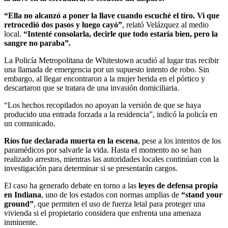
“Ella no alcanzó a poner la llave cuando escuché el tiro. Vi que
retrocedió dos pasos y luego cayó”
, relató Velázquez al medio
local.
“Intenté consolarla, decirle que todo estaría bien, pero la
sangre no paraba”.
La Policía Metropolitana de Whitestown acudió al lugar tras recibir
una llamada de emergencia por un supuesto intento de robo. Sin
embargo, al llegar encontraron a la mujer herida en el pórtico y
descartaron que se tratara de una invasión domiciliaria.
“Los hechos recopilados no apoyan la versión de que se haya
producido una entrada forzada a la residencia”, indicó la policía en
un comunicado.
Ríos fue declarada muerta en la escena
, pese a los intentos de los
paramédicos por salvarle la vida. Hasta el momento no se han
realizado arrestos, mientras las autoridades locales continúan con la
investigación para determinar si se presentarán cargos.
El caso ha generado debate en torno a las
leyes de defensa propia
en Indiana
, uno de los estados con normas amplias de
“stand your
ground”
, que permiten el uso de fuerza letal para proteger una
vivienda si el propietario considera que enfrenta una amenaza
inminente.