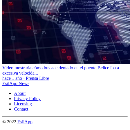
Video mostraría cómo bus accidentado en el puente Belice iba a
excesiva velocida...
hace 1 año
·
Prensa Libre
EsilApp News
About
Privacy Policy
Licensing
Contact
© 2022
EsilApp
.