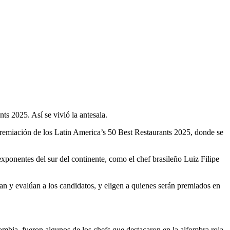
s 2025. Así se vivió la antesala.
 premiación de los Latin America’s 50 Best Restaurants 2025, donde se
xponentes del sur del continente, como el chef brasileño Luiz Filipe
n y evalúan a los candidatos, y eligen a quienes serán premiados en
ia, fueron algunos de los chefs que destacaron en la alfombra roja,