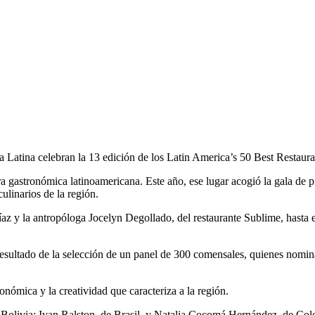
atina celebran la 13 edición de los Latin America’s 50 Best Restaurant
ra gastronómica latinoamericana. Este año, ese lugar acogió la gala de
ulinarios de la región.
z y la antropóloga Jocelyn Degollado, del restaurante Sublime, hasta e
esultado de la selección de un panel de 300 comensales, quienes nomina
onómica y la creatividad que caracteriza a la región.
livia; Ivan Ralston, de Brasil, y Natalia Cocomá Hernández, de Colomb