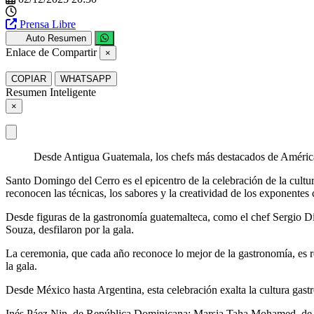
Prensa Libre
Auto Resumen
Enlace de Compartir
×
COPIAR
WHATSAPP
Resumen Inteligente
×
Desde Antigua Guatemala, los chefs más destacados de América L
Santo Domingo del Cerro es el epicentro de la celebración de la cultu
reconocen las técnicas, los sabores y la creatividad de los exponentes c
Desde figuras de la gastronomía guatemalteca, como el chef Sergio Día
Souza, desfilaron por la gala.
La ceremonia, que cada año reconoce lo mejor de la gastronomía, es r
la gala.
Desde México hasta Argentina, esta celebración exalta la cultura gastr
Inés Páez Nin, de República Dominicana; Marsia Taha Mohamed, de Bo