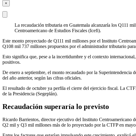
×
La recaudación tributaria en Guatemala alcanzaría los Q111 mil 
Centroamericano de Estudios Fiscales (Icefi).
Este monto proyectado de Q111 mil millones por el Instituto Centroame
Q108 mil 737 millones propuestos por el administrador tributario pa
Esto significa que, pese a la incertidumbre y el contexto internacion
positivos.
De enero a septiembre, el monto recaudado por la Superintendencia 
del año anterior, según las cifras oficiales.
El resultado de octubre ya perfila el cierre del ejercicio fiscal. La 
de la Presidencia (Segeplán).
Recaudación superaría lo previsto
Ricardo Barrientos, director ejecutivo del Instituto Centroamericano d
Q2 mil y Q3 mil millones más de lo proyectado por la CTFP en mayo
Entre los factores que estarían impulsando este crecimiento, explicó e