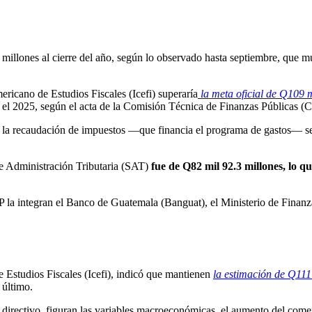
millones al cierre del año, según lo observado hasta septiembre, que mu
ricano de Estudios Fiscales (Icefi) superaría
la meta oficial de Q109 m
ra el 2025, según el acta de la Comisión Técnica de Finanzas Públicas
al, la recaudación de impuestos —que financia el programa de gastos— se 
de Administración Tributaria (SAT)
fue de Q82 mil 92.3 millones, lo 
CTFP la integran el Banco de Guatemala (Banguat), el Ministerio de Finan
e Estudios Fiscales (Icefi), indicó que mantienen
la estimación de Q111
 último.
l directivo, figuran las variables macroeconómicas, el aumento del comerc