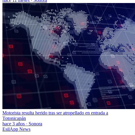
hace 11 meses
·
Sonora
Motorista resulta herido tras ser atropellado en entrada a
Totonicapán
hace 3 años
·
Sonora
EsilApp News