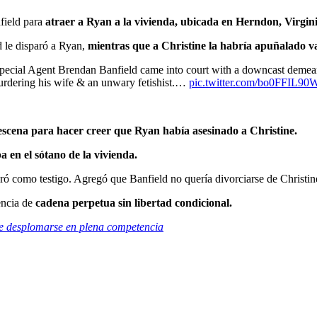
field para
atraer a Ryan a la vivienda, ubicada en Herndon, Virgini
d le disparó a Ryan,
mientras que a Christine la habría apuñalado var
cial Agent Brendan Banfield came into court with a downcast demeanor 
murdering his wife & an unwary fetishist.…
pic.twitter.com/bo0FFIL90
escena para hacer creer que Ryan había asesinado a Christine.
 en el sótano de la vivienda.
ró como testigo. Agregó que Banfield no quería divorciarse de Christi
encia de
cadena perpetua sin libertad condicional.
de desplomarse en plena competencia