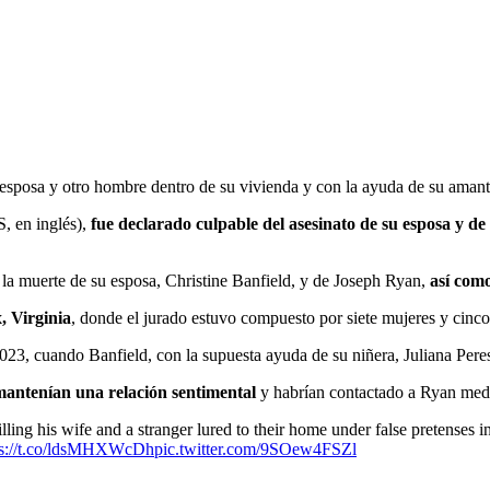
 esposa y otro hombre dentro de su vivienda y con la ayuda de su amant
, en inglés),
fue declarado culpable del asesinato de su esposa y d
 la muerte de su esposa, Christine Banfield, y de Joseph Ryan,
así como
x, Virginia
, donde el jurado estuvo compuesto por siete mujeres y cinc
023, cuando Banfield, con la supuesta ayuda de su niñera, Juliana Pere
mantenían una relación sentimental
y habrían contactado a Ryan media
 his wife and a stranger lured to their home under false pretenses in a
ps://t.co/ldsMHXWcDh
pic.twitter.com/9SOew4FSZl