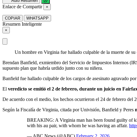
Auto Resumen
Enlace de Compartir
×
COPIAR
WHATSAPP
Resumen Inteligente
×
Un hombre en Virginia fue hallado culpable de la muerte de su
Brendan Banfield, exmiembro del Servicio de Impuestos Internos (IRS
supuesto plan que habría urdido junto con su niñera.
Banfield fue hallado culpable de los cargos de asesinato agravado por
El
veredicto se emitió el 2 de febrero, durante un juicio en Fairfa
De acuerdo con el medio, los hechos ocurrieron el 24 de febrero del 2
Según la Fiscalía de Virginia, citada por Univisión, Banfield y Peres
BREAKING: A Virginia man has been found guilty of killing
with his au pair, with whom he was having an affair.
htt
— ABC News (@ABC)
February 2, 2026