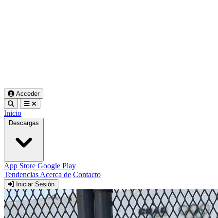
Acceder
Inicio
Descargas
App Store
Google Play
Tendencias
Acerca de
Contacto
Iniciar Sesión