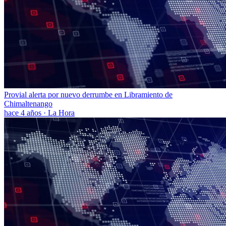
Provial alerta por nuevo derrumbe en Libramiento de
Chimaltenango
hace 4 años
·
La Hora