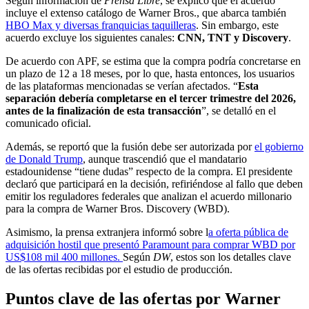
Según información de
Prensa Libre
, se explicó que el acuerdo
incluye el extenso catálogo de Warner Bros., que abarca también
HBO Max y diversas franquicias taquilleras
. Sin embargo, este
acuerdo excluye los siguientes canales:
CNN, TNT y Discovery
.
De acuerdo con APF, se estima que la compra podría concretarse en
un plazo de 12 a 18 meses, por lo que, hasta entonces, los usuarios
de las plataformas mencionadas se verían afectados. “
Esta
separación debería completarse en el tercer trimestre del 2026,
antes de la finalización de esta transacción
”, se detalló en el
comunicado oficial.
Además, se reportó que la fusión debe ser autorizada por
el gobierno
de Donald Trump
, aunque trascendió que el mandatario
estadounidense “tiene dudas” respecto de la compra. El presidente
declaró que participará en la decisión, refiriéndose al fallo que deben
emitir los reguladores federales que analizan el acuerdo millonario
para la compra de Warner Bros. Discovery (WBD).
Asimismo, la prensa extranjera informó sobre l
a oferta pública de
adquisición hostil que presentó Paramount para comprar WBD por
US$108 mil 400 millones.
Según
DW
, estos son los detalles clave
de las ofertas recibidas por el estudio de producción.
Puntos clave de las ofertas por Warner