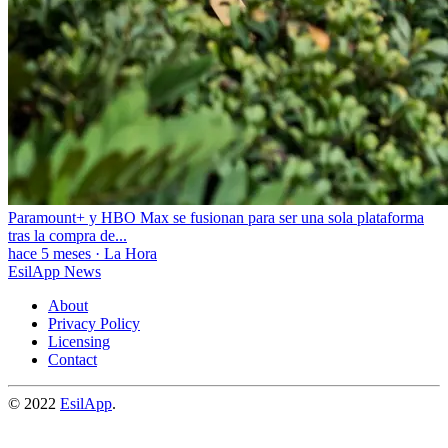
Paramount+ y HBO Max se fusionan para ser una sola plataforma
tras la compra de...
hace 5 meses
·
La Hora
EsilApp News
About
Privacy Policy
Licensing
Contact
© 2022
EsilApp
.