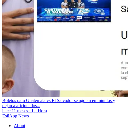
Boletos para Guatemala vs El Salvador se agotan en minutos y
dejan a aficionados...
hace 11 meses
·
La Hora
EsilApp News
About