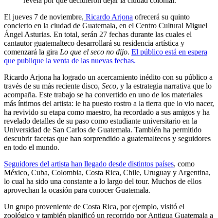
revela por qué decidieron dejar la ciudad colonial.
El jueves 7 de noviembre,
Ricardo Arjona
ofrecerá su quinto
concierto en la ciudad de Guatemala, en el Centro Cultural Miguel
Ángel Asturias. En total, serán 27 fechas durante las cuales el
cantautor guatemalteco desarrollará su residencia artística y
comenzará la gira
Lo que el seco no dijo
.
El público está en espera
que publique la venta de las nuevas fechas.
Ricardo Arjona ha logrado un acercamiento inédito con su público a
través de su más reciente disco,
Seco
, y la estrategia narrativa que lo
acompaña. Este trabajo se ha convertido en uno de los materiales
más íntimos del artista: le ha puesto rostro a la tierra que lo vio nacer,
ha revivido su etapa como maestro, ha recordado a sus amigos y ha
revelado detalles de su paso como estudiante universitario en la
Universidad de San Carlos de Guatemala. También ha permitido
descubrir facetas que han sorprendido a guatemaltecos y seguidores
en todo el mundo.
Seguidores del artista han llegado desde distintos países
, como
México, Cuba, Colombia, Costa Rica, Chile, Uruguay y Argentina,
lo cual ha sido una constante a lo largo del tour. Muchos de ellos
aprovechan la ocasión para conocer Guatemala.
Un grupo proveniente de Costa Rica, por ejemplo, visitó el
zoológico y también planificó un recorrido por Antigua Guatemala a