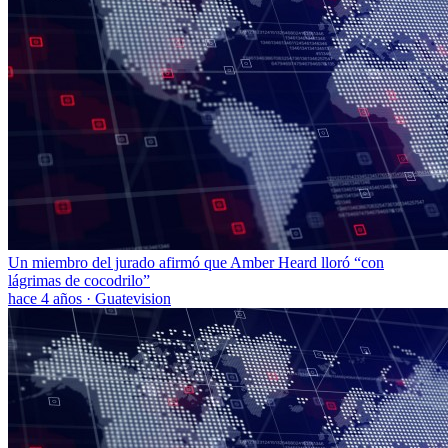
Un miembro del jurado afirmó que Amber Heard lloró “con
lágrimas de cocodrilo”
hace 4 años
·
Guatevision