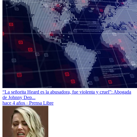
“La señorita Heard es la abusadora, fue violenta y cruel”: Abogada
de Johnny Dep...
hace 4 años
·
Prensa Libre