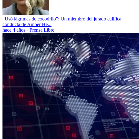
“Usó lágrimas de cocodrilo”: Un miembro del jurado califica
conducta de Amber He...
hace 4 años
·
Prensa Libre