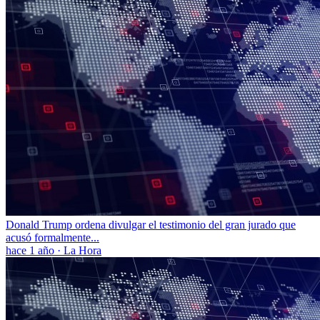
Donald Trump ordena divulgar el testimonio del gran jurado que
acusó formalmente...
hace 1 año
·
La Hora