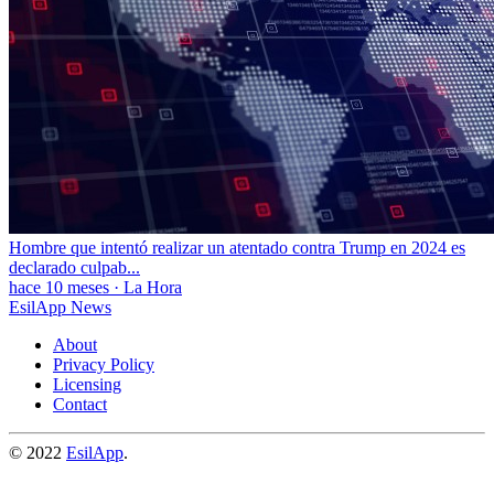
Hombre que intentó realizar un atentado contra Trump en 2024 es
declarado culpab...
hace 10 meses
·
La Hora
EsilApp News
About
Privacy Policy
Licensing
Contact
© 2022
EsilApp
.