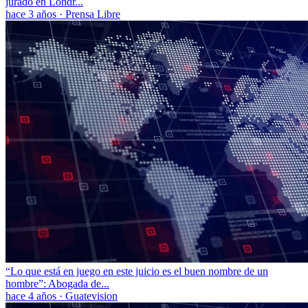
jurado en Londr...
hace 3 años
·
Prensa Libre
“Lo que está en juego en este juicio es el buen nombre de un
hombre”: Abogada de...
hace 4 años
·
Guatevision