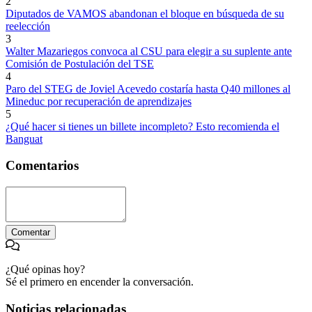
2
Diputados de VAMOS abandonan el bloque en búsqueda de su
reelección
3
Walter Mazariegos convoca al CSU para elegir a su suplente ante
Comisión de Postulación del TSE
4
Paro del STEG de Joviel Acevedo costaría hasta Q40 millones al
Mineduc por recuperación de aprendizajes
5
¿Qué hacer si tienes un billete incompleto? Esto recomienda el
Banguat
Comentarios
Comentar
¿Qué opinas hoy?
Sé el primero en encender la conversación.
Noticias relacionadas