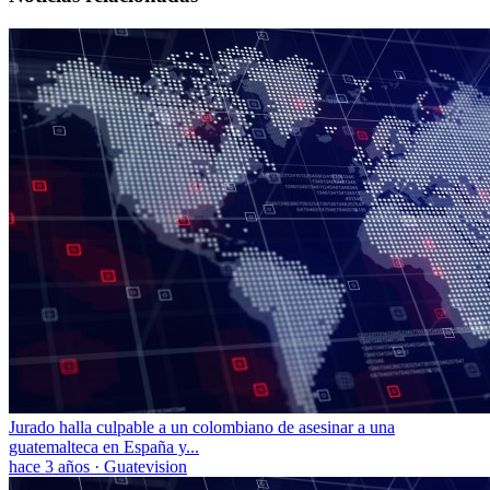
Jurado halla culpable a un colombiano de asesinar a una
guatemalteca en España y...
hace 3 años
·
Guatevision