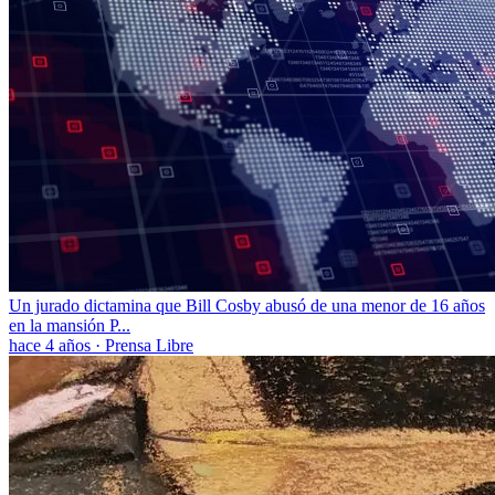
Un jurado dictamina que Bill Cosby abusó de una menor de 16 años
en la mansión P...
hace 4 años
·
Prensa Libre