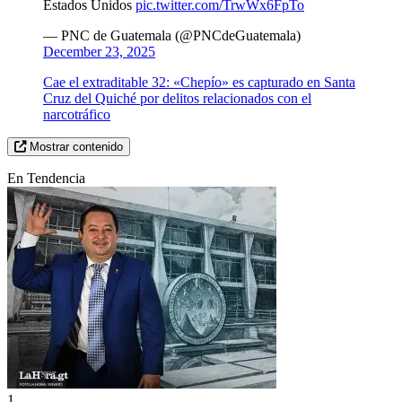
Estados Unidos
pic.twitter.com/TrwWx6FpTo
— PNC de Guatemala (@PNCdeGuatemala)
December 23, 2025
Cae el extraditable 32: «Chepío» es capturado en Santa
Cruz del Quiché por delitos relacionados con el
narcotráfico
Mostrar contenido
En Tendencia
1