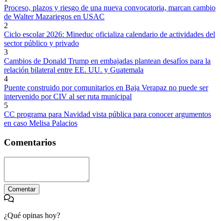
Proceso, plazos y riesgo de una nueva convocatoria, marcan cambio
de Walter Mazariegos en USAC
2
Ciclo escolar 2026: Mineduc oficializa calendario de actividades del
sector público y privado
3
Cambios de Donald Trump en embajadas plantean desafíos para la
relación bilateral entre EE. UU. y Guatemala
4
Puente construido por comunitarios en Baja Verapaz no puede ser
intervenido por CIV al ser ruta municipal
5
CC programa para Navidad vista pública para conocer argumentos
en caso Melisa Palacios
Comentarios
Comentar
¿Qué opinas hoy?