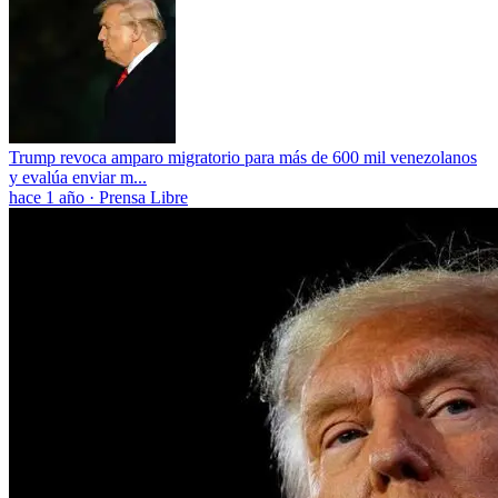
Trump revoca amparo migratorio para más de 600 mil venezolanos
y evalúa enviar m...
hace 1 año
·
Prensa Libre