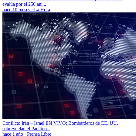
evalúa por el 250 ani...
hace 10 meses
·
La Hora
Conflicto Irán – Israel EN VIVO: Bombarderos de EE. UU.
sobrevuelan el Pacífico...
hace 1 año
·
Prensa Libre