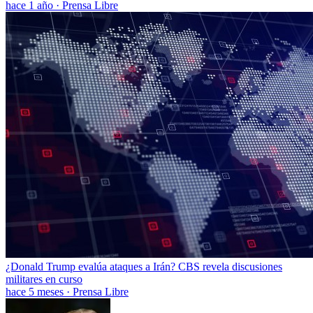
hace 1 año
·
Prensa Libre
¿Donald Trump evalúa ataques a Irán? CBS revela discusiones
militares en curso
hace 5 meses
·
Prensa Libre