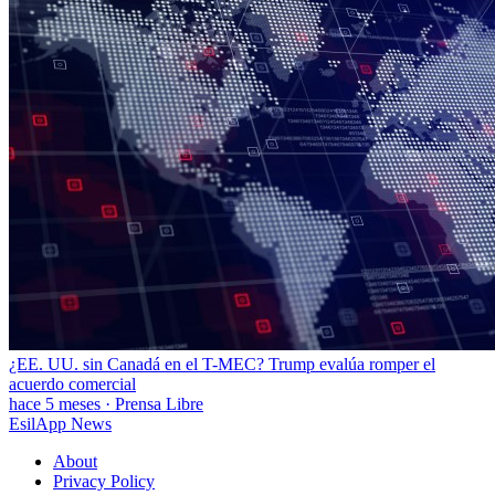
¿EE. UU. sin Canadá en el T-MEC? Trump evalúa romper el
acuerdo comercial
hace 5 meses
·
Prensa Libre
EsilApp News
About
Privacy Policy