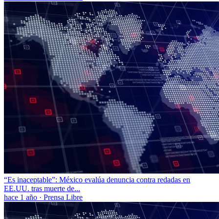
“Es inaceptable”: México evalúa denuncia contra redadas en
EE.UU. tras muerte de...
hace 1 año
·
Prensa Libre