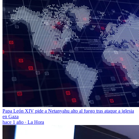
Papa León XIV pide a Netanyahu alto al fuego tras ataque a iglesia
en Gaza
hace 1 año
·
La Hora