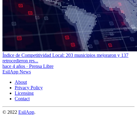
Índice de Competitividad Local: 203 municipios mejoraron y 137
retrocedieron res...
hace 4 años
·
Prensa Libre
EsilApp News
About
Privacy Policy
Licensing
Contact
© 2022
EsilApp
.