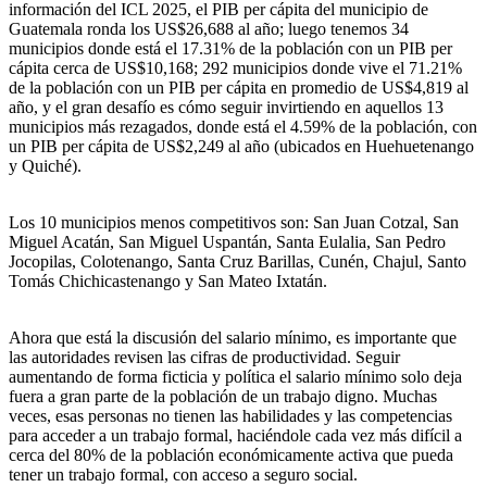
información del ICL 2025, el PIB per cápita del municipio de
Guatemala ronda los US$26,688 al año; luego tenemos 34
municipios donde está el 17.31% de la población con un PIB per
cápita cerca de US$10,168; 292 municipios donde vive el 71.21%
de la población con un PIB per cápita en promedio de US$4,819 al
año, y el gran desafío es cómo seguir invirtiendo en aquellos 13
municipios más rezagados, donde está el 4.59% de la población, con
un PIB per cápita de US$2,249 al año (ubicados en Huehuetenango
y Quiché).
Los 10 municipios menos competitivos son: San Juan Cotzal, San
Miguel Acatán, San Miguel Uspantán, Santa Eulalia, San Pedro
Jocopilas, Colotenango, Santa Cruz Barillas, Cunén, Chajul, Santo
Tomás Chichicastenango y San Mateo Ixtatán.
Ahora que está la discusión del salario mínimo, es importante que
las autoridades revisen las cifras de productividad. Seguir
aumentando de forma ficticia y política el salario mínimo solo deja
fuera a gran parte de la población de un trabajo digno. Muchas
veces, esas personas no tienen las habilidades y las competencias
para acceder a un trabajo formal, haciéndole cada vez más difícil a
cerca del 80% de la población económicamente activa que pueda
tener un trabajo formal, con acceso a seguro social.