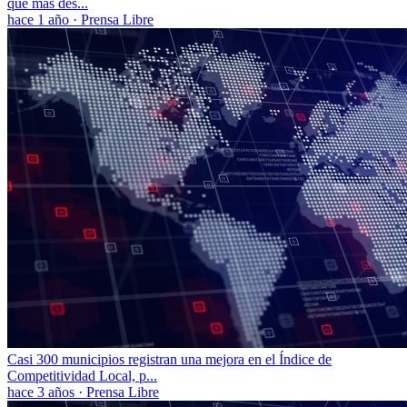
que más des...
hace 1 año
·
Prensa Libre
Casi 300 municipios registran una mejora en el Índice de
Competitividad Local, p...
hace 3 años
·
Prensa Libre