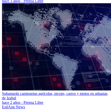
hace 3 años
·
Prensa Libre
Subastarán camionetas agrícolas, picops, carros y motos en aduanas
de Izabal
hace 2 años
·
Prensa Libre
EsilApp News