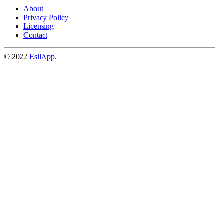
About
Privacy Policy
Licensing
Contact
© 2022
EsilApp
.