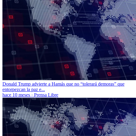
Donald Trump advierte a Hamás que no “tolerará demoras” que
entorpezcan la paz e...
hace 10 meses
·
Prensa Libre