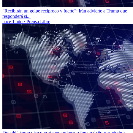
“Recibirán un golpe recíproco y fuerte”: Irán advierte a Trump que
responderá si...
hace 1 año
·
Prensa Libre
Donald Trump dice que ataque ordenado fue un éxito y advierte a