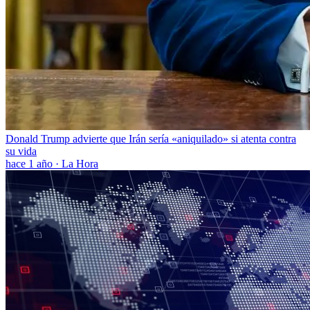
Donald Trump advierte que Irán sería «aniquilado» si atenta contra
su vida
hace 1 año
·
La Hora