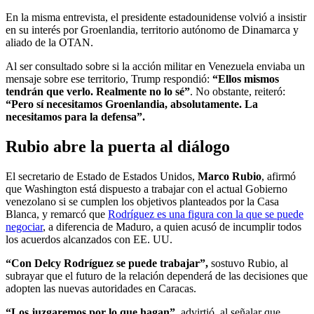
En la misma entrevista, el presidente estadounidense volvió a insistir
en su interés por Groenlandia, territorio autónomo de Dinamarca y
aliado de la OTAN.
Al ser consultado sobre si la acción militar en Venezuela enviaba un
mensaje sobre ese territorio, Trump respondió:
“Ellos mismos
tendrán que verlo. Realmente no lo sé”
. No obstante, reiteró:
“Pero sí necesitamos Groenlandia, absolutamente. La
necesitamos para la defensa”.
Rubio abre la puerta al diálogo
El secretario de Estado de Estados Unidos,
Marco Rubio
, afirmó
que Washington está dispuesto a trabajar con el actual Gobierno
venezolano si se cumplen los objetivos planteados por la Casa
Blanca, y remarcó que
Rodríguez es una figura con la que se puede
negociar
, a diferencia de Maduro, a quien acusó de incumplir todos
los acuerdos alcanzados con EE. UU.
“Con Delcy Rodríguez se puede trabajar”,
sostuvo Rubio, al
subrayar que el futuro de la relación dependerá de las decisiones que
adopten las nuevas autoridades en Caracas.
“Los juzgaremos por lo que hagan”,
advirtió, al señalar que