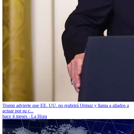
Trump advierte que EE. UU. no reabrirá Ormuz y llama a aliados a
actuar por su c...
hace 4 meses
·
La Hora