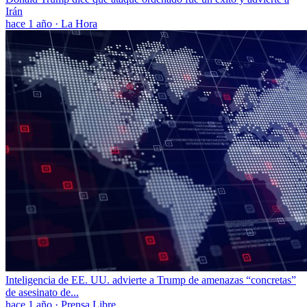
Irán
hace 1 año
·
La Hora
Inteligencia de EE. UU. advierte a Trump de amenazas “concretas”
de asesinato de...
hace 1 año
·
Prensa Libre