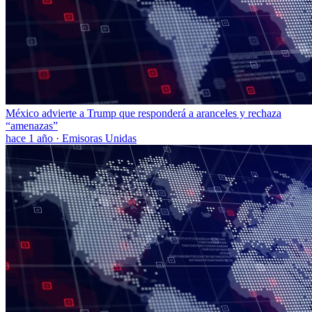
México advierte a Trump que responderá a aranceles y rechaza
“amenazas”
hace 1 año
·
Emisoras Unidas