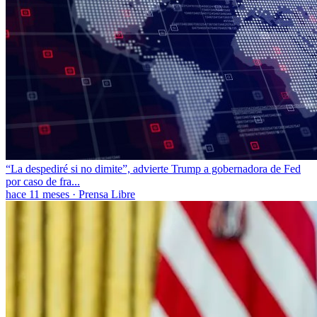
“La despediré si no dimite”, advierte Trump a gobernadora de Fed
por caso de fra...
hace 11 meses
·
Prensa Libre