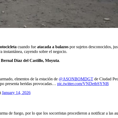
otocicleta
cuando fue
atacada a balazos
por sujetos desconocidos, ju
ra instantánea, cayendo sobre el negocio.
n
Bernal Díaz del Castillo, Moyuta
.
 armado, elmentos de la estación de
@ASONBOMDGT
de Ciudad Ped
cuerpo presenta heridas provocadas…
pic.twitter.com/VNDetbSYNB
)
January 14, 2026
rma de fuego, por lo que los socorristas procedieron a notificar a las a