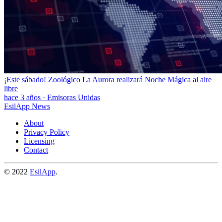
¡Este sábado! Zoológico La Aurora realizará Noche Mágica al aire
libre
hace 3 años
·
Emisoras Unidas
EsilApp News
About
Privacy Policy
Licensing
Contact
© 2022
EsilApp
.