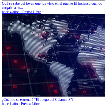
Qué se sabe del joven que fue visto en el puente El Incienso cuando
cargaba a su...
hace 4 años
·
Prensa Libre
¿Cuándo se estrenará “El Juego del Calamar 3”?
hace 1 año
·
Prensa Libre