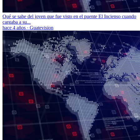
Qué se sabe del joven que fue visto en el puente El Incienso cuando
cargaba a su...
hace 4 años
·
Guatevision