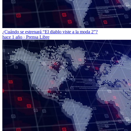
¿Cuándo se estrenará “El diablo viste a la moda 2”?
hace 1 año
·
Prensa Libre