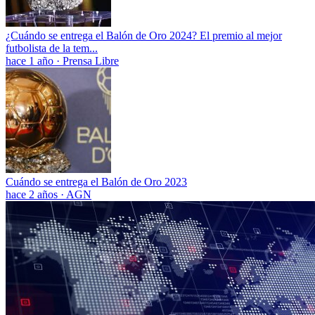
¿Cuándo se entrega el Balón de Oro 2024? El premio al mejor
futbolista de la tem...
hace 1 año
·
Prensa Libre
Cuándo se entrega el Balón de Oro 2023
hace 2 años
·
AGN