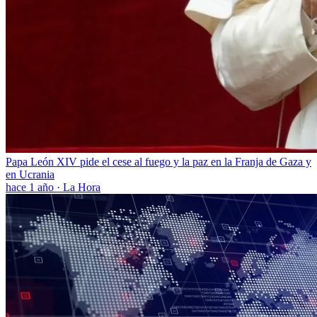
Papa León XIV pide el cese al fuego y la paz en la Franja de Gaza y
en Ucrania
hace 1 año
·
La Hora