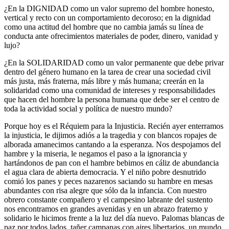
¿En la DIGNIDAD como un valor supremo del hombre honesto,
vertical y recto con un comportamiento decoroso; en la dignidad
como una actitud del hombre que no cambia jamás su línea de
conducta ante ofrecimientos materiales de poder, dinero, vanidad y
lujo?
¿En la SOLIDARIDAD como un valor permanente que debe privar
dentro del género humano en la tarea de crear una sociedad civil
más justa, más fraterna, más libre y más humana; creerán en la
solidaridad como una comunidad de intereses y responsabilidades
que hacen del hombre la persona humana que debe ser el centro de
toda la actividad social y política de nuestro mundo?
Porque hoy es el Réquiem para la Injusticia. Recién ayer enterramos
la injusticia, le dijimos adiós a la tragedia y con blancos ropajes de
alborada amanecimos cantando a la esperanza. Nos despojamos del
hambre y la miseria, le negamos el paso a la ignorancia y
hartándonos de pan con el hambre bebimos en cáliz de abundancia
el agua clara de abierta democracia. Y el niño pobre desnutrido
comió los panes y peces nazarenos saciando su hambre en mesas
abundantes con risa alegre que sólo da la infancia. Con nuestro
obrero constante compañero y el campesino labrante del sustento
nos encontramos en grandes avenidas y en un abrazo fraterno y
solidario le hicimos frente a la luz del día nuevo. Palomas blancas de
paz por todos lados, tañer campanas con aires libertarios, un mundo