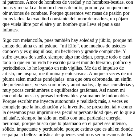
ni patrones. Amor de hombres de verdad y no hombres-bestias, con
botas y metralla al hombro llenos de odio, porque ya no queremos
oír aviones de combate. Porque queremos ver rosas de pasión por
todos lados, la exactitud constante del amor de madres, un pájaro
que vuela libre por el aire y un hombre que lleva el pan a sus
infantes.
Sigo con melancolía, pues también hay soledad y júbilo, porque mi
amigo del alma es mi psique, “mi Elfo”, que muchos de ustedes
conocen y es quisquilloso, mi hechicero y grande compinche. Y
sufro ayunos de sueño, siempre algo me dejan, porque todo o casi
todo lo que en mi vida he escrito para el mundo literario, político y
periodístico, lo he logrado en mis vigilias. Me da el impulso de
artista, me inspira, me ilumina y entusiasma. Aunque a veces de mi
pluma salen muchas pendejadas, una que otra cabronada, un sinfín
de pretensiones, versos sombríos y amotinados, algunas cursilerías y
muy pocas certidumbres o equilibrados grafemas. Así nacen mi
encendida poesía y prosas irrefrenables y sumamente indomables.
Porque escribir me inyecta autonomía y realidad; más, a veces es
complejo que la imaginación y la inventiva se presenten tal y como
la deseamos para imprimir esa peculiar personalidad que, en lo que a
mí atañe, siempre ha sido un estilo con una particular energía,
neuronal, porque busco que lo plasmado en el papel sea intenso,
sólido, impactante y perdurable, porque estimo que es ahí en donde
se palpa la belleza artística de quienes sentimos ser artesanos de las