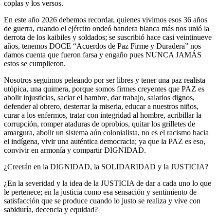
coplas y los versos.
En este año 2026 debemos recordar, quienes vivimos esos 36 años
de guerra, cuando el ejército ondeó bandera blanca más nos unió la
derrota de los kaibiles y soldados; se suscribió hace casi veintinueve
años, tenemos DOCE “Acuerdos de Paz Firme y Duradera” nos
damos cuenta que fueron farsa y engaño pues NUNCA JAMÁS
estos se cumplieron.
Nosotros seguimos peleando por ser libres y tener una paz realista
utópica, una quimera, porque somos firmes creyentes que PAZ es
abolir injusticias, saciar el hambre, dar trabajo, salarios dignos,
defender al obrero, desterrar la miseria, educar a nuestros niños,
curar a los enfermos, tratar con integridad al hombre, acribillar la
corrupción, romper ataduras de oprobios, quitar los grilletes de
amargura, abolir un sistema aún colonialista, no es el racismo hacia
el indígena, vivir una auténtica democracia; ya que la PAZ es eso,
convivir en armonía y compartir DIGNIDAD.
¿Creerán en la DIGNIDAD, la SOLIDARIDAD y la JUSTICIA?
¿En la severidad y la idea de la JUSTICIA de dar a cada uno lo que
le pertenece; en la justicia como esa sensación y sentimiento de
satisfacción que se produce cuando lo justo se realiza y vive con
sabiduría, decencia y equidad?