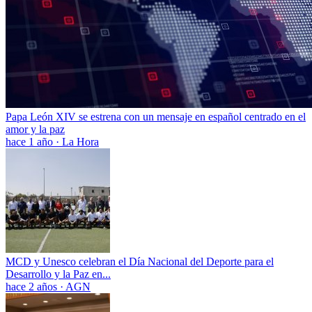
Papa León XIV se estrena con un mensaje en español centrado en el
amor y la paz
hace 1 año
·
La Hora
MCD y Unesco celebran el Día Nacional del Deporte para el
Desarrollo y la Paz en...
hace 2 años
·
AGN