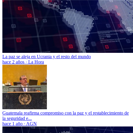
La paz se aleja en Ucrania y el resto del mundo
hace 2 años
·
La Hora
Guatemala reafirma compromiso con la paz y el restablecimiento de
la seguridad e...
hace 1 año
·
AGN