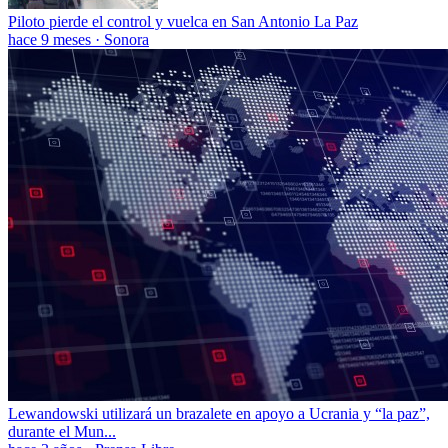
Piloto pierde el control y vuelca en San Antonio La Paz
hace 9 meses
·
Sonora
Lewandowski utilizará un brazalete en apoyo a Ucrania y “la paz”,
durante el Mun...