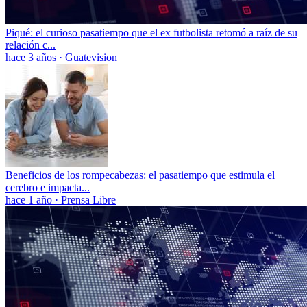
Piqué: el curioso pasatiempo que el ex futbolista retomó a raíz de su
relación c...
hace 3 años
·
Guatevision
Beneficios de los rompecabezas: el pasatiempo que estimula el
cerebro e impacta...
hace 1 año
·
Prensa Libre