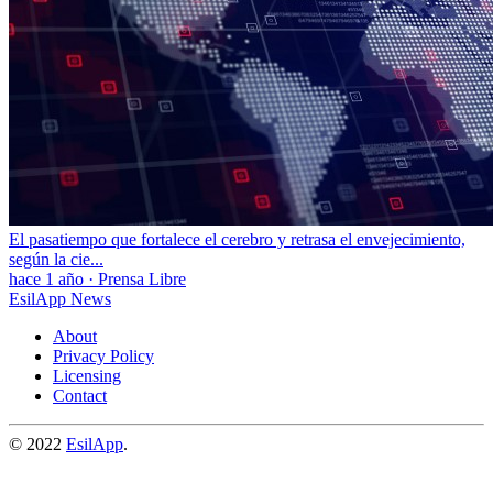
El pasatiempo que fortalece el cerebro y retrasa el envejecimiento,
según la cie...
hace 1 año
·
Prensa Libre
EsilApp News
About
Privacy Policy
Licensing
Contact
© 2022
EsilApp
.