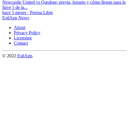
Newcastle United vs Qarabag: previa, horario y cómo llegan para la
llave 5 de la...
hace 5 meses
·
Prensa Libre
EsilApp News
About
Privacy Policy
Licensing
Contact
© 2022
EsilApp
.